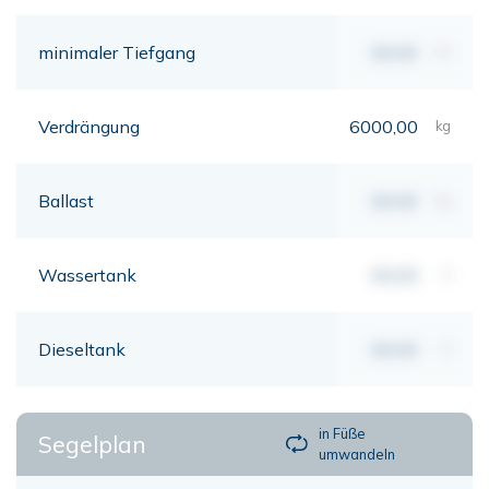
minimaler Tiefgang
00,00
mt
Verdrängung
6000,00
kg
Ballast
00,00
kg
Wassertank
00,00
lt
Dieseltank
00,00
lt
in Füße
Segelplan
umwandeln