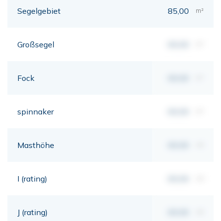
Segelgebiet
85,00
m²
Großsegel
00,00
m²
Fock
00,00
m²
spinnaker
00,00
m²
Masthöhe
00,00
mt
I (rating)
00,00
mt
J (rating)
00,00
mt