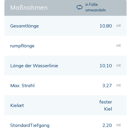
in Füße
Maßnahmen
umwandeln
Gesamtlänge
10,80
mt
rumpflänge
mt
Länge der Wasserlinie
10,10
mt
Max. Strahl
3,27
mt
fester
Kielart
Kiel
StandardTiefgang
2,20
mt