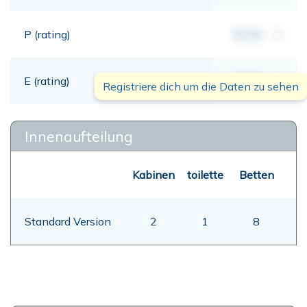
P (rating)
00,00
mt
E (rating)
00,00
mt
Registriere dich um die Daten zu sehen
Innenaufteilung
Kabinen
toilette
Betten
Standard Version
2
1
8