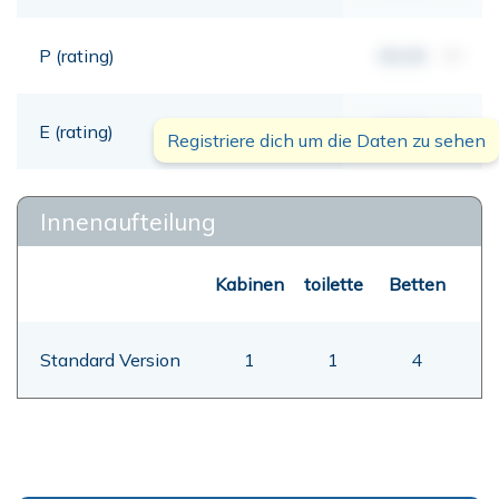
P (rating)
00,00
mt
E (rating)
00,00
mt
Registriere dich um die Daten zu sehen
Innenaufteilung
Kabinen
toilette
Betten
Standard Version
1
1
4