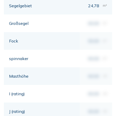
Segelgebiet
24,78
m²
Großsegel
00,00
m²
Fock
00,00
m²
spinnaker
00,00
m²
Masthöhe
00,00
mt
I (rating)
00,00
mt
J (rating)
00,00
mt