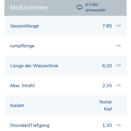
in Füße
Maßnahmen
umwandeln
Gesamtlänge
7,85
mt
rumpflänge
mt
Länge der Wasserlinie
6,20
mt
Max. Strahl
2,35
mt
fester
Kielart
Kiel
StandardTiefgang
1,30
mt