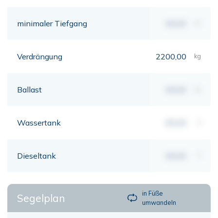
minimaler Tiefgang
00,00
mt
Verdrängung
2200,00
kg
Ballast
00,00
kg
Wassertank
00,00
lt
Dieseltank
00,00
lt
in Füße
Segelplan
umwandeln