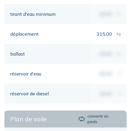
tirant d'eau minimum
00,00
mt
déplacement
315,00
kg
ballast
00,00
kg
réservoir d'eau
00,00
lt
réservoir de diesel
00,00
lt
convertir en
Plan de voile
pieds