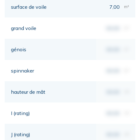
surface de voile
7,00
m²
grand voile
00,00
m²
génois
00,00
m²
spinnaker
00,00
m²
hauteur de mât
00,00
mt
I (rating)
00,00
mt
J (rating)
00,00
mt