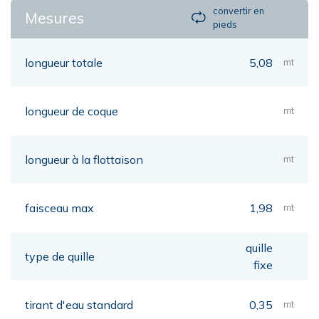
convertir en
Mesures
pieds
longueur totale
5,08
mt
longueur de coque
mt
longueur à la flottaison
mt
faisceau max
1,98
mt
quille
type de quille
fixe
tirant d'eau standard
0,35
mt