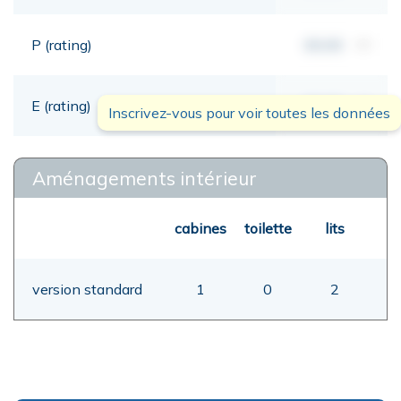
P (rating)
00,00
mt
E (rating)
00,00
mt
Inscrivez-vous pour voir toutes les données
Aménagements intérieur
cabines
toilette
lits
version standard
1
0
2