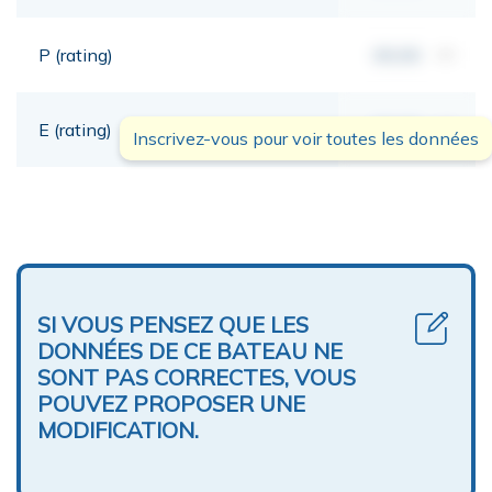
P (rating)
00,00
mt
E (rating)
00,00
mt
Inscrivez-vous pour voir toutes les données
SI VOUS PENSEZ QUE LES
DONNÉES DE CE BATEAU NE
SONT PAS CORRECTES, VOUS
POUVEZ PROPOSER UNE
MODIFICATION.