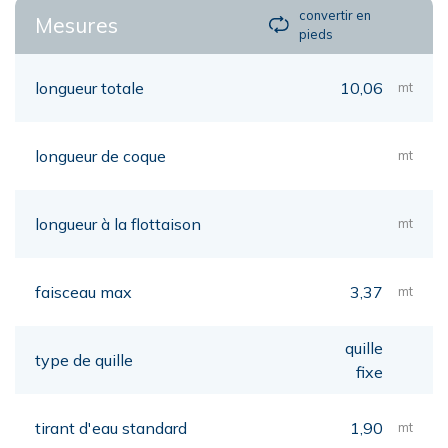
convertir en
Mesures
pieds
longueur totale
10,06
mt
longueur de coque
mt
longueur à la flottaison
mt
faisceau max
3,37
mt
quille
type de quille
fixe
tirant d'eau standard
1,90
mt