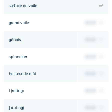
surface de voile
m²
grand voile
00,00
m²
génois
00,00
m²
spinnaker
00,00
m²
hauteur de mât
00,00
mt
I (rating)
00,00
mt
J (rating)
00,00
mt