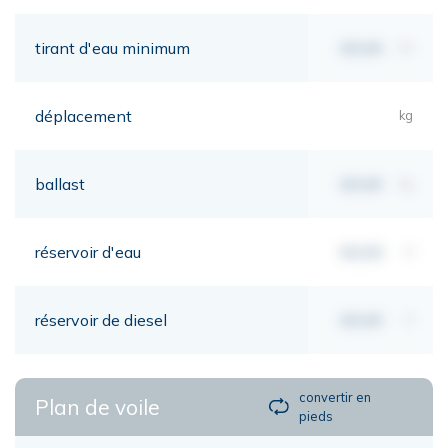
tirant d'eau minimum
00,00
mt
déplacement
kg
ballast
00,00
kg
réservoir d'eau
00,00
lt
réservoir de diesel
00,00
lt
convertir en
Plan de voile
pieds