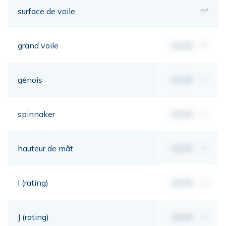
surface de voile
m²
grand voile
00,00
m²
génois
00,00
m²
spinnaker
00,00
m²
hauteur de mât
00,00
mt
I (rating)
00,00
mt
J (rating)
00,00
mt