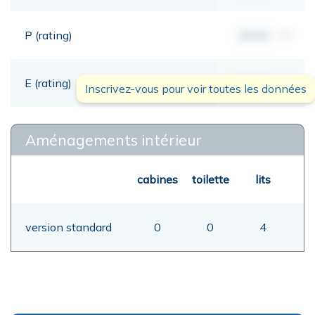
P (rating)
00,00
mt
E (rating)
00,00
mt
Inscrivez-vous pour voir toutes les données
Aménagements intérieur
cabines
toilette
lits
version standard
0
0
4