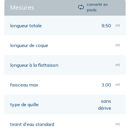
convertir en
Mesures
pieds
longueur totale
9,50
mt
longueur de coque
mt
longueur à la flottaison
mt
faisceau max
3,00
mt
sans
type de quille
dérive
tirant d'eau standard
mt