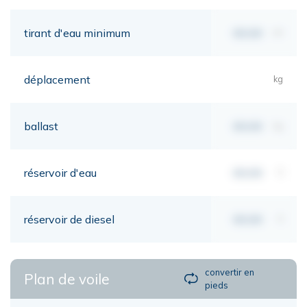
tirant d'eau minimum
00,00
mt
déplacement
kg
ballast
00,00
kg
réservoir d'eau
00,00
lt
réservoir de diesel
00,00
lt
convertir en
Plan de voile
pieds