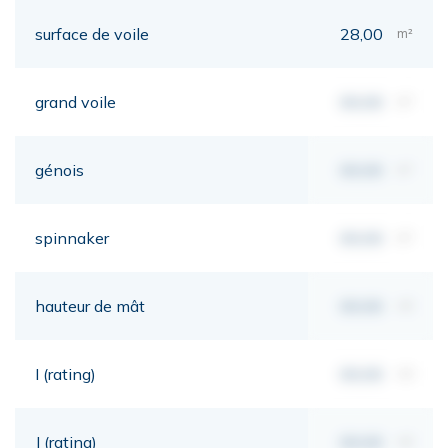
surface de voile
28,00
m²
grand voile
00,00
m²
génois
00,00
m²
spinnaker
00,00
m²
hauteur de mât
00,00
mt
I (rating)
00,00
mt
J (rating)
00,00
mt