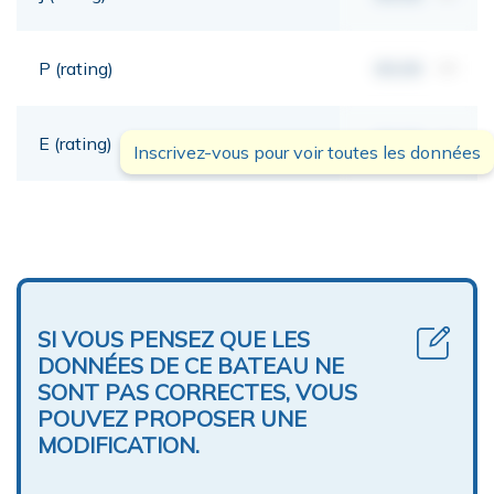
P (rating)
00,00
mt
E (rating)
00,00
mt
Inscrivez-vous pour voir toutes les données
SI VOUS PENSEZ QUE LES
DONNÉES DE CE BATEAU NE
SONT PAS CORRECTES, VOUS
POUVEZ PROPOSER UNE
MODIFICATION.