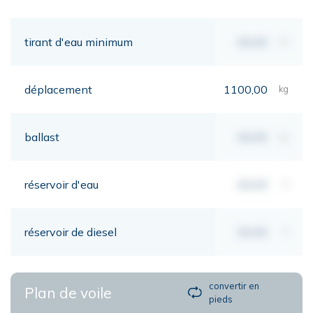
tirant d'eau minimum
00,00
mt
déplacement
1100,00
kg
ballast
00,00
kg
réservoir d'eau
00,00
lt
réservoir de diesel
00,00
lt
convertir en
Plan de voile
pieds