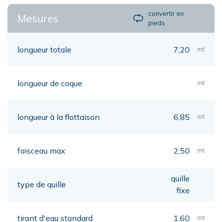
convertir en
Mesures
pieds
longueur totale
7,20
mt
longueur de coque
mt
longueur à la flottaison
6,85
mt
faisceau max
2,50
mt
quille
type de quille
fixe
tirant d'eau standard
1,60
mt