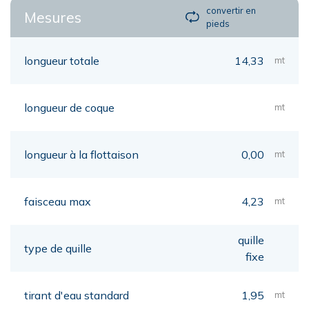
convertir en
Mesures
pieds
longueur totale
14,33
mt
longueur de coque
mt
longueur à la flottaison
0,00
mt
faisceau max
4,23
mt
quille
type de quille
fixe
tirant d'eau standard
1,95
mt