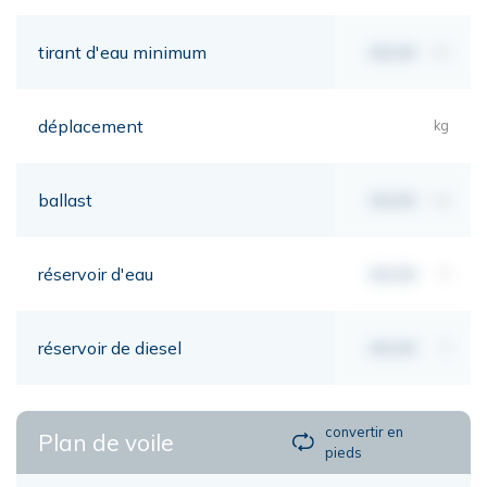
tirant d'eau minimum
00,00
mt
déplacement
kg
ballast
00,00
kg
réservoir d'eau
00,00
lt
réservoir de diesel
00,00
lt
convertir en
Plan de voile
pieds