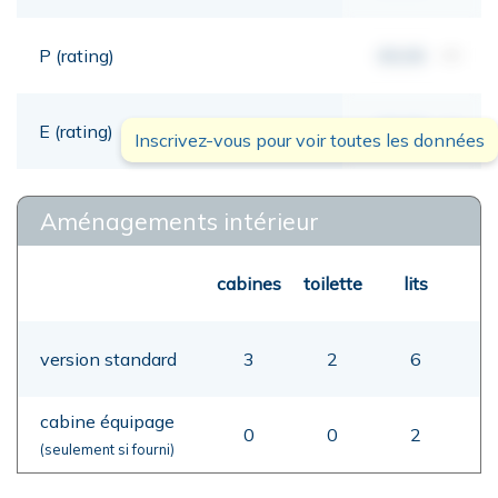
P (rating)
00,00
mt
E (rating)
00,00
mt
Inscrivez-vous pour voir toutes les données
Aménagements intérieur
cabines
toilette
lits
version standard
3
2
6
cabine équipage
0
0
2
(seulement si fourni)