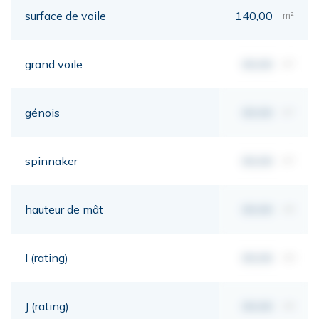
surface de voile
140,00
m²
grand voile
00,00
m²
génois
00,00
m²
spinnaker
00,00
m²
hauteur de mât
00,00
mt
I (rating)
00,00
mt
J (rating)
00,00
mt