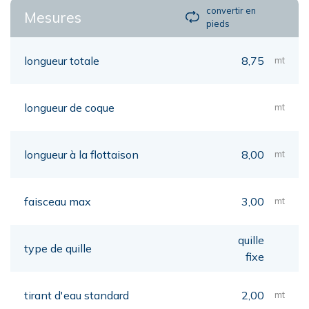
convertir en
Mesures
pieds
longueur totale
8,75
mt
longueur de coque
mt
longueur à la flottaison
8,00
mt
faisceau max
3,00
mt
quille
type de quille
fixe
tirant d'eau standard
2,00
mt