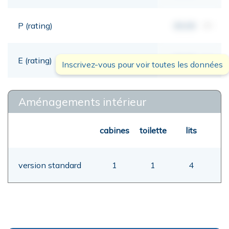
P (rating)
00,00
mt
E (rating)
00,00
mt
Inscrivez-vous pour voir toutes les données
Aménagements intérieur
cabines
toilette
lits
version standard
1
1
4