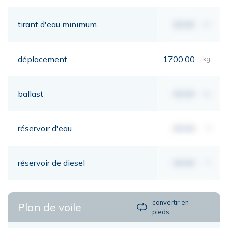
tirant d'eau minimum
00,00
mt
déplacement
1700,00
kg
ballast
00,00
kg
réservoir d'eau
00,00
lt
réservoir de diesel
00,00
lt
convertir en
Plan de voile
pieds