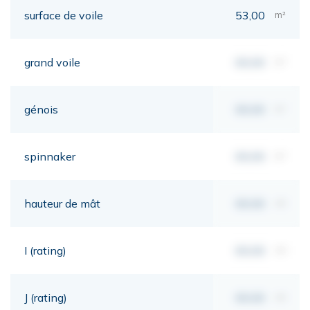
surface de voile
53,00
m²
grand voile
00,00
m²
génois
00,00
m²
spinnaker
00,00
m²
hauteur de mât
00,00
mt
I (rating)
00,00
mt
J (rating)
00,00
mt