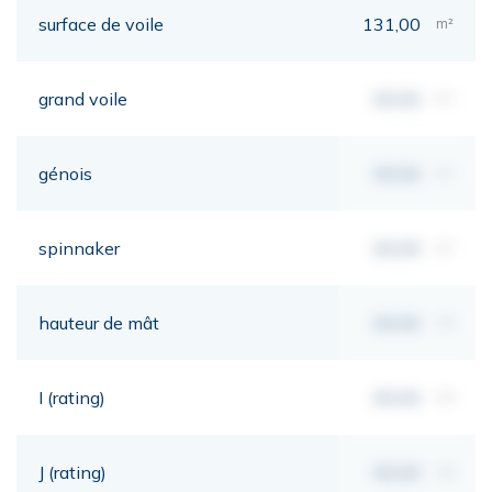
surface de voile
131,00
m²
grand voile
00,00
m²
génois
00,00
m²
spinnaker
00,00
m²
hauteur de mât
00,00
mt
I (rating)
00,00
mt
J (rating)
00,00
mt