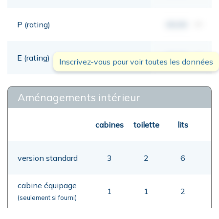
P (rating)
00,00
mt
E (rating)
00,00
mt
Inscrivez-vous pour voir toutes les données
Aménagements intérieur
cabines
toilette
lits
version standard
3
2
6
cabine équipage
1
1
2
(seulement si fourni)