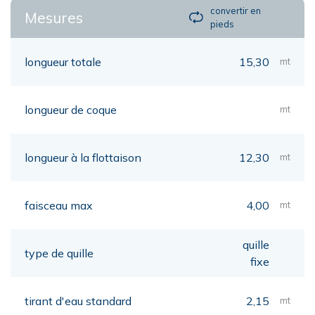
convertir en
Mesures
pieds
longueur totale
15,30
mt
longueur de coque
mt
longueur à la flottaison
12,30
mt
faisceau max
4,00
mt
quille
type de quille
fixe
tirant d'eau standard
2,15
mt