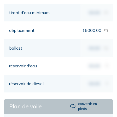
tirant d'eau minimum
00,00
mt
déplacement
16000,00
kg
ballast
00,00
kg
réservoir d'eau
00,00
lt
réservoir de diesel
00,00
lt
convertir en
Plan de voile
pieds