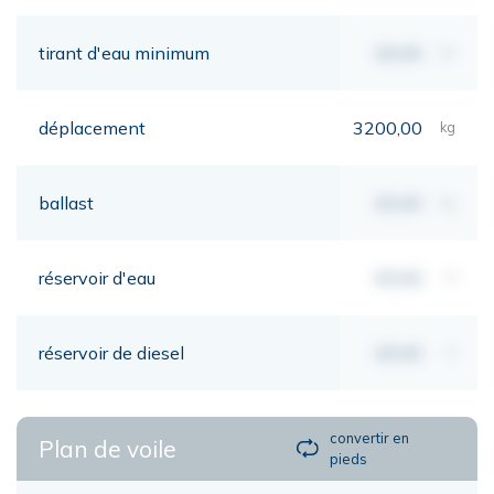
tirant d'eau minimum
00,00
mt
déplacement
3200,00
kg
ballast
00,00
kg
réservoir d'eau
00,00
lt
réservoir de diesel
00,00
lt
convertir en
Plan de voile
pieds