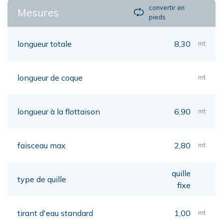
convertir en
Mesures
pieds
longueur totale
8,30
mt
longueur de coque
mt
longueur à la flottaison
6,90
mt
faisceau max
2,80
mt
quille
type de quille
fixe
tirant d'eau standard
1,00
mt