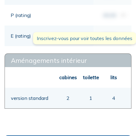
P (rating)
00,00
mt
E (rating)
00,00
mt
Inscrivez-vous pour voir toutes les données
Aménagements intérieur
cabines
toilette
lits
version standard
2
1
4