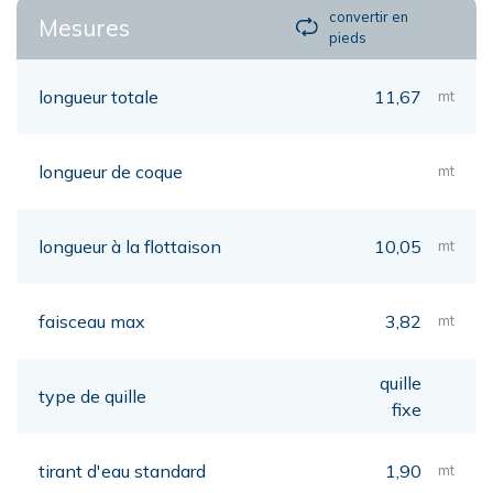
convertir en
Mesures
pieds
longueur totale
11,67
mt
longueur de coque
mt
longueur à la flottaison
10,05
mt
faisceau max
3,82
mt
quille
type de quille
fixe
tirant d'eau standard
1,90
mt