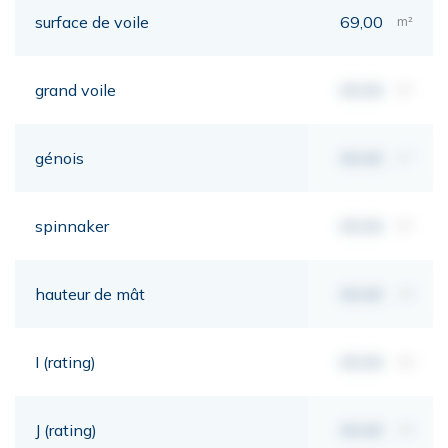
surface de voile
69,00
m²
grand voile
00,00
m²
génois
00,00
m²
spinnaker
00,00
m²
hauteur de mât
00,00
mt
I (rating)
00,00
mt
J (rating)
00,00
mt