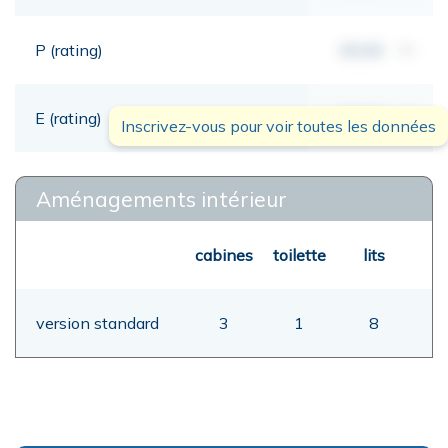
P (rating)
00,00
mt
E (rating)
00,00
mt
Inscrivez-vous pour voir toutes les données
Aménagements intérieur
cabines
toilette
lits
version standard
3
1
8