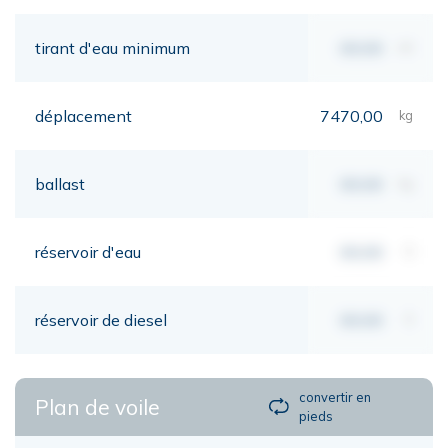
tirant d'eau minimum
00,00
mt
déplacement
7470,00
kg
ballast
00,00
kg
réservoir d'eau
00,00
lt
réservoir de diesel
00,00
lt
convertir en
Plan de voile
pieds