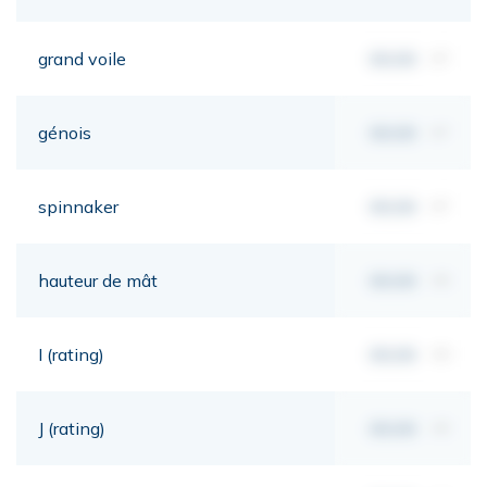
grand voile
00,00
m²
génois
00,00
m²
spinnaker
00,00
m²
hauteur de mât
00,00
mt
I (rating)
00,00
mt
J (rating)
00,00
mt