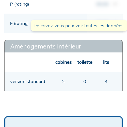
P (rating)
00,00
mt
E (rating)
00,00
mt
Inscrivez-vous pour voir toutes les données
Aménagements intérieur
cabines
toilette
lits
version standard
2
0
4