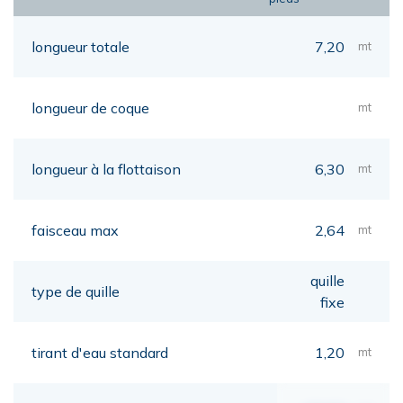
longueur totale
7,20
mt
longueur de coque
mt
longueur à la flottaison
6,30
mt
faisceau max
2,64
mt
quille
type de quille
fixe
tirant d'eau standard
1,20
mt