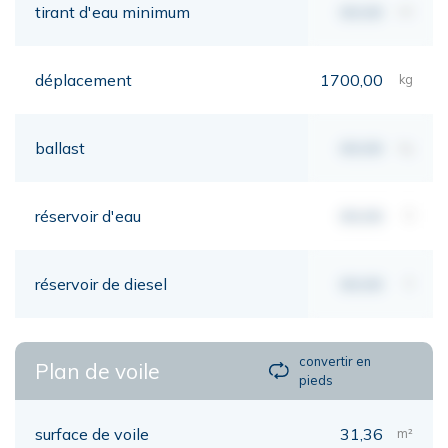
tirant d'eau minimum
00,00
mt
déplacement
1700,00
kg
ballast
00,00
kg
réservoir d'eau
00,00
lt
réservoir de diesel
00,00
lt
convertir en
Plan de voile
pieds
surface de voile
31,36
m²