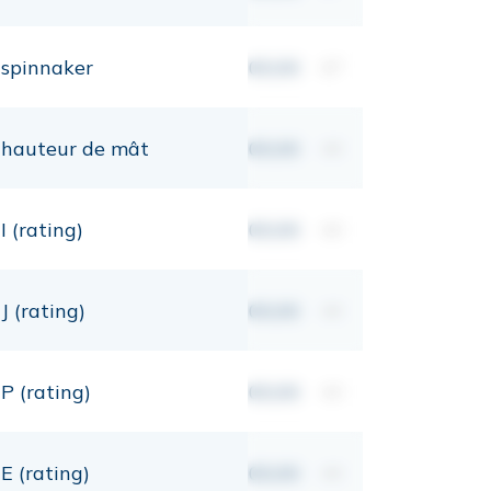
spinnaker
00,00
m²
hauteur de mât
00,00
mt
I (rating)
00,00
mt
J (rating)
00,00
mt
P (rating)
00,00
mt
E (rating)
00,00
mt