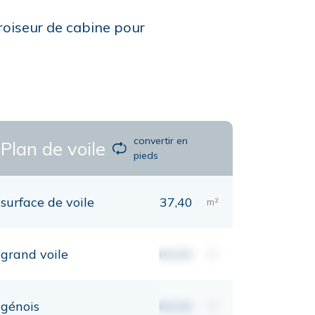
croiseur de cabine pour
convertir en
Plan de voile
pieds
surface de voile
37,40
m²
grand voile
00,00
m²
génois
00,00
m²