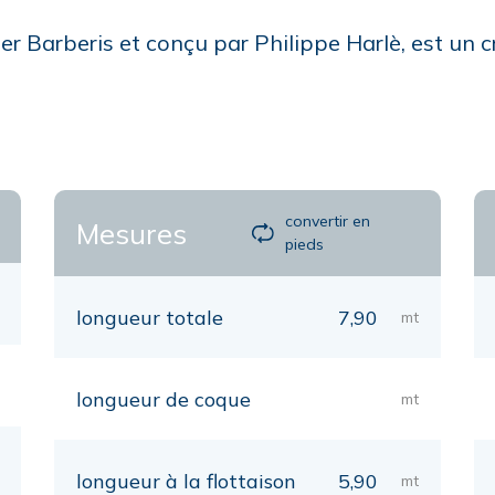
ier Barberis et conçu par Philippe Harlè, est un 
convertir en
Mesures
pieds
longueur totale
7,90
mt
longueur de coque
mt
longueur à la flottaison
5,90
mt