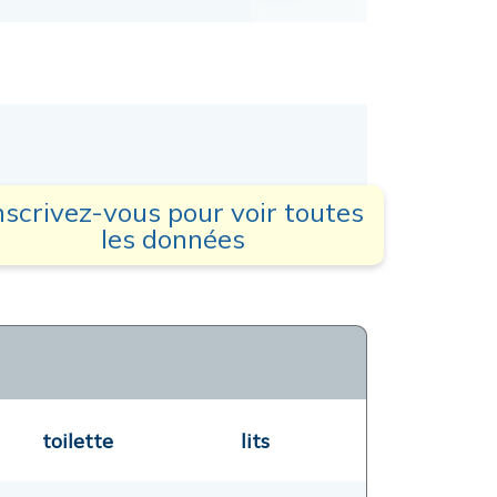
nscrivez-vous pour voir toutes
les données
toilette
lits