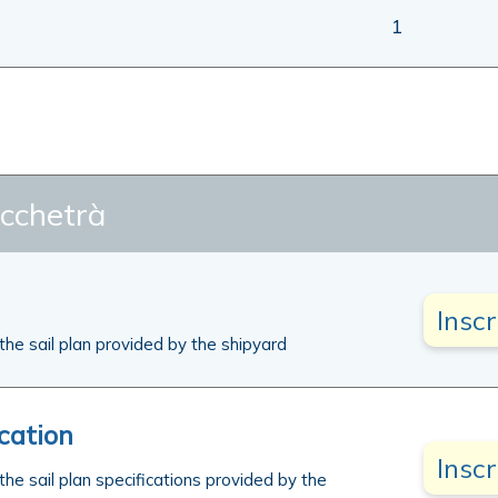
1
cchetrà
Insc
 the sail plan provided by the shipyard
ication
Insc
 the sail plan specifications provided by the