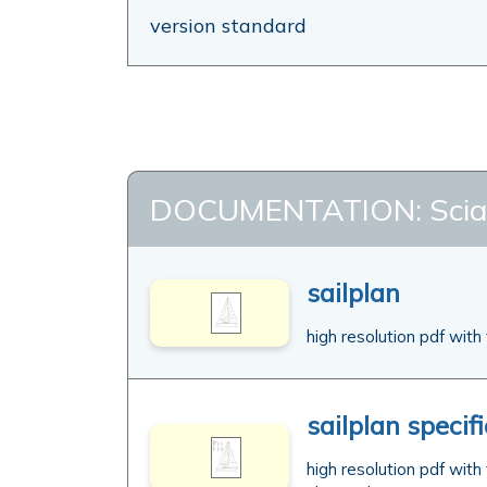
version standard
DOCUMENTATION: Scia
sailplan
high resolution pdf with
sailplan specif
high resolution pdf with