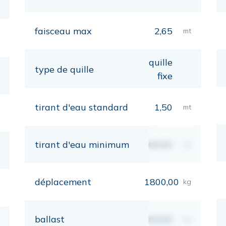
faisceau max
2,65
mt
quille
type de quille
fixe
tirant d'eau standard
1,50
mt
tirant d'eau minimum
00,00
mt
déplacement
1800,00
kg
ballast
00,00
kg