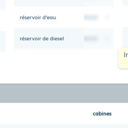
réservoir d'eau
00,00
lt
réservoir de diesel
00,00
lt
I
cabines