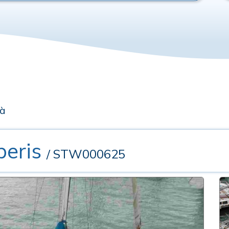
rà
beris
/ STW000625