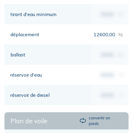
tirant d'eau minimum
00,00
mt
déplacement
12600,00
kg
ballast
00,00
kg
réservoir d'eau
00,00
lt
réservoir de diesel
00,00
lt
convertir en
Plan de voile
pieds