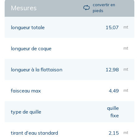
convertir en
Mesures
pieds
longueur totale
15,07
mt
longueur de coque
mt
longueur à la flottaison
12,98
mt
faisceau max
4,49
mt
quille
type de quille
fixe
tirant d'eau standard
2,15
mt