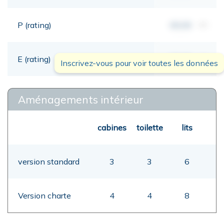
P (rating)
00,00
mt
E (rating)
00,00
mt
Inscrivez-vous pour voir toutes les données
Aménagements intérieur
cabines
toilette
lits
version standard
3
3
6
Version charte
4
4
8