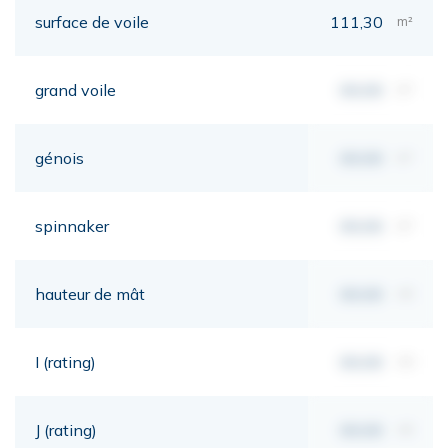
surface de voile
111,30
m²
grand voile
00,00
m²
génois
00,00
m²
spinnaker
00,00
m²
hauteur de mât
00,00
mt
I (rating)
00,00
mt
J (rating)
00,00
mt