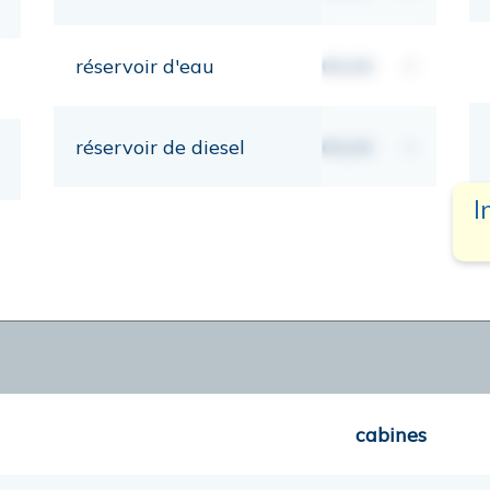
réservoir d'eau
00,00
lt
réservoir de diesel
00,00
lt
I
cabines