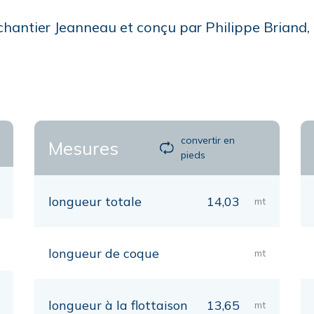
chantier Jeanneau et conçu par Philippe Briand, 
convertir en
Mesures
pieds
longueur totale
14,03
mt
longueur de coque
mt
longueur à la flottaison
13,65
mt