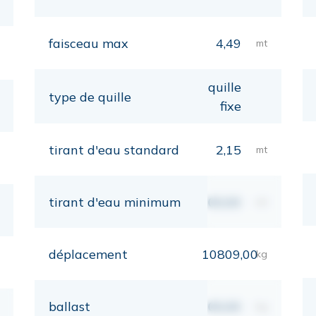
faisceau max
4,49
mt
quille
type de quille
fixe
tirant d'eau standard
2,15
mt
tirant d'eau minimum
00,00
mt
déplacement
10809,00
kg
ballast
00,00
kg