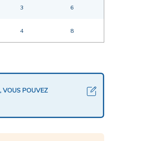
3
6
4
8
, VOUS POUVEZ