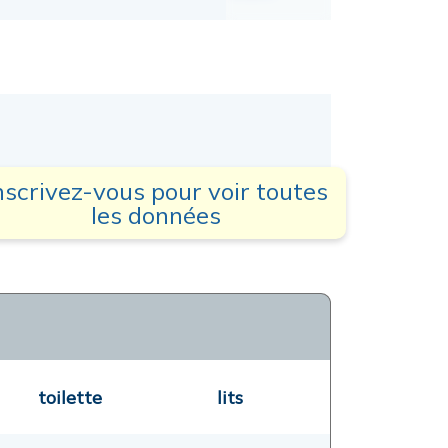
nscrivez-vous pour voir toutes
les données
toilette
lits