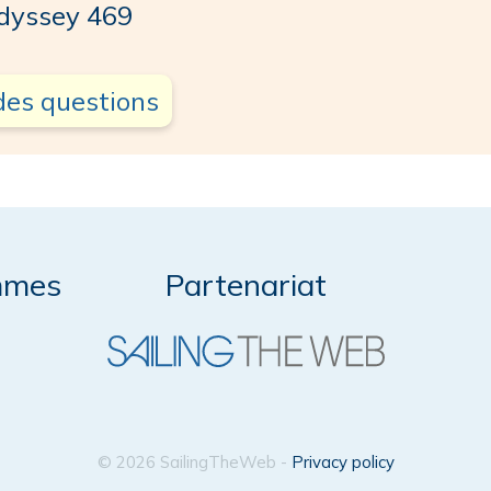
yssey 469
des questions
mmes
Partenariat
© 2026 SailingTheWeb -
Privacy policy