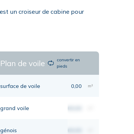
est un croiseur de cabine pour
convertir en
Plan de voile
pieds
surface de voile
0,00
m²
grand voile
00,00
m²
génois
00,00
m²