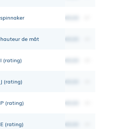
spinnaker
00,00
m²
hauteur de mât
00,00
mt
I (rating)
00,00
mt
J (rating)
00,00
mt
P (rating)
00,00
mt
E (rating)
00,00
mt