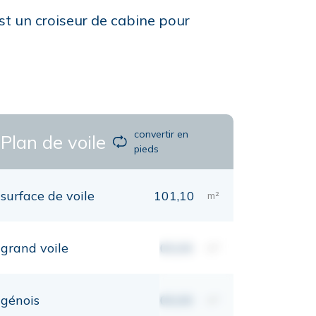
st un croiseur de cabine pour
convertir en
Plan de voile
pieds
surface de voile
101,10
m²
grand voile
00,00
m²
génois
00,00
m²