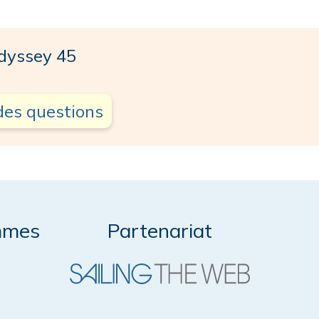
yssey 45
des questions
mmes
Partenariat