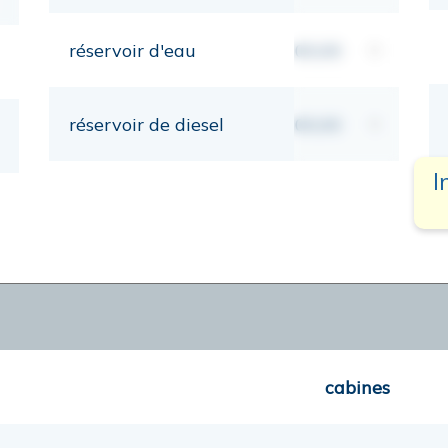
réservoir d'eau
00,00
lt
réservoir de diesel
00,00
lt
I
cabines