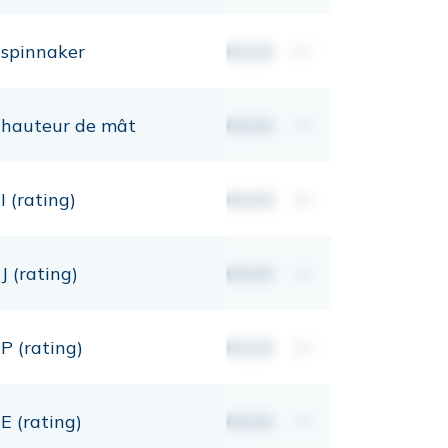
spinnaker
00,00
m²
hauteur de mât
00,00
mt
I (rating)
00,00
mt
J (rating)
00,00
mt
P (rating)
00,00
mt
E (rating)
00,00
mt