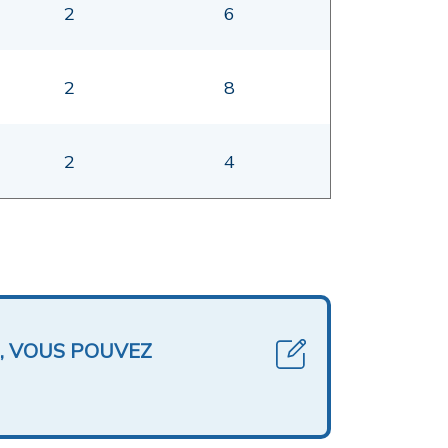
2
6
2
8
2
4
, VOUS POUVEZ