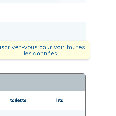
nscrivez-vous pour voir toutes
les données
toilette
lits