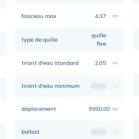
faisceau max
4,37
mt
quille
type de quille
fixe
tirant d'eau standard
2,05
mt
tirant d'eau minimum
00,00
mt
déplacement
9900,00
kg
ballast
00,00
kg