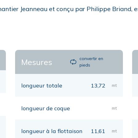
antier Jeanneau et conçu par Philippe Briand, e
convertir en
Mesures
pieds
longueur totale
13,72
mt
longueur de coque
mt
longueur à la flottaison
11,61
mt