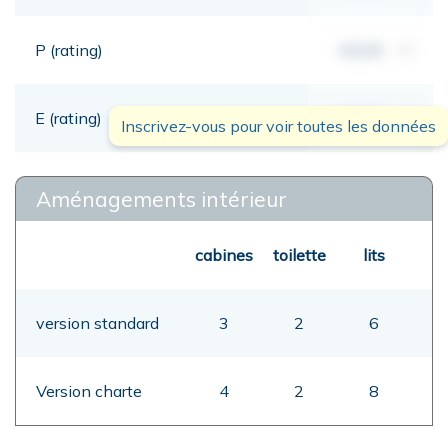
P (rating)
00,00
mt
E (rating)
00,00
mt
Inscrivez-vous pour voir toutes les données
Aménagements intérieur
cabines
toilette
lits
version standard
3
2
6
Version charte
4
2
8