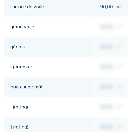
surface de voile
90,00
m²
grand voile
00,00
m²
génois
00,00
m²
spinnaker
00,00
m²
hauteur de mât
00,00
mt
I (rating)
00,00
mt
J (rating)
00,00
mt