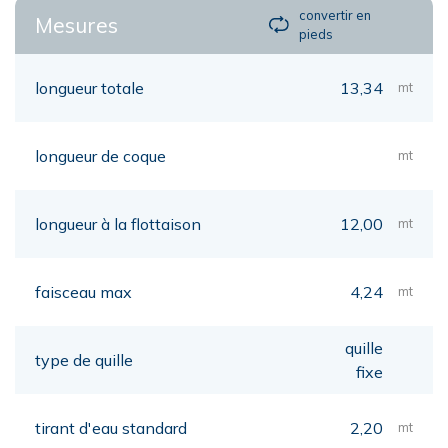
convertir en
Mesures
pieds
longueur totale
13,34
mt
longueur de coque
mt
longueur à la flottaison
12,00
mt
faisceau max
4,24
mt
quille
type de quille
fixe
tirant d'eau standard
2,20
mt