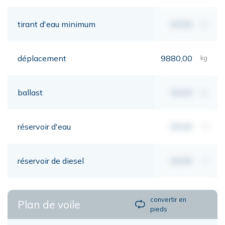
tirant d'eau minimum
00,00
mt
déplacement
9880,00
kg
ballast
00,00
kg
réservoir d'eau
00,00
lt
réservoir de diesel
00,00
lt
convertir en
Plan de voile
pieds