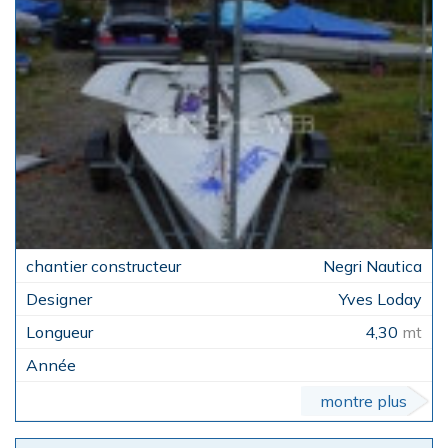
Negri Nautica
Yves Loday
4,30
mt
montre plus