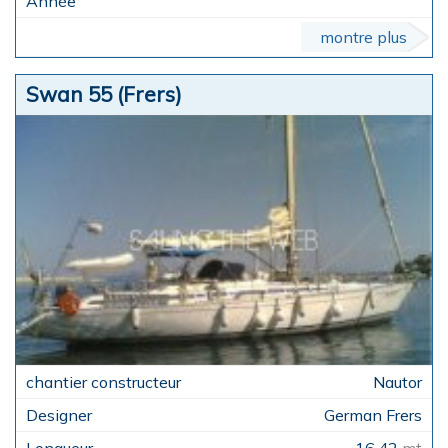
montre plus
Swan 55 (Frers)
Nautor
German Frers
16,42
mt