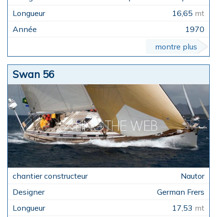
16,65
mt
1970
montre plus
Swan 56
Nautor
German Frers
17,53
mt