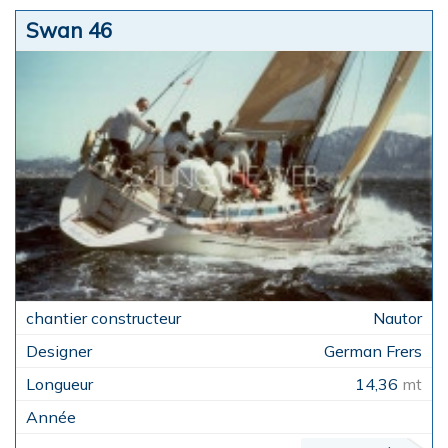
Swan 46
Nautor
German Frers
14,36
mt