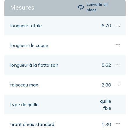
convertir en
Mesures
pieds
longueur totale
6,70
mt
longueur de coque
mt
longueur à la flottaison
5,62
mt
faisceau max
2,80
mt
quille
type de quille
fixe
tirant d'eau standard
1,30
mt