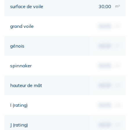
surface de voile
30,00
m²
grand voile
00,00
m²
génois
00,00
m²
spinnaker
00,00
m²
hauteur de mât
00,00
mt
I (rating)
00,00
mt
J (rating)
00,00
mt