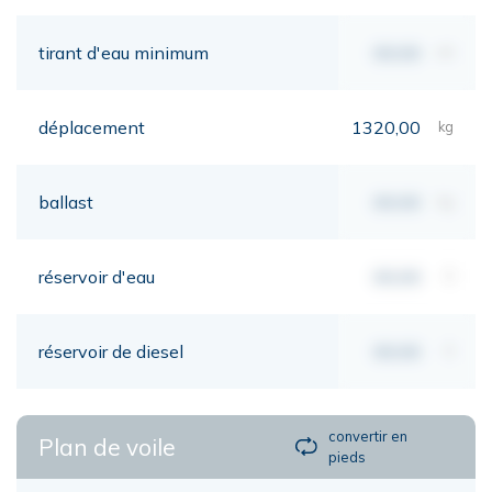
tirant d'eau minimum
00,00
mt
déplacement
1320,00
kg
ballast
00,00
kg
réservoir d'eau
00,00
lt
réservoir de diesel
00,00
lt
convertir en
Plan de voile
pieds