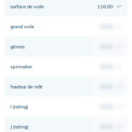
surface de voile
116,00
m²
grand voile
00,00
m²
génois
00,00
m²
spinnaker
00,00
m²
hauteur de mât
00,00
mt
I (rating)
00,00
mt
J (rating)
00,00
mt