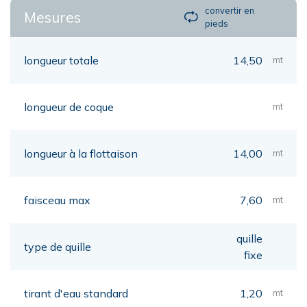
convertir en
Mesures
pieds
longueur totale
14,50
mt
longueur de coque
mt
longueur à la flottaison
14,00
mt
faisceau max
7,60
mt
quille
type de quille
fixe
tirant d'eau standard
1,20
mt