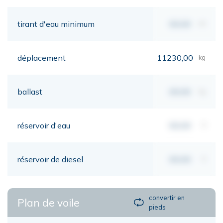
tirant d'eau minimum
00,00
mt
déplacement
11230,00
kg
ballast
00,00
kg
réservoir d'eau
00,00
lt
réservoir de diesel
00,00
lt
convertir en
Plan de voile
pieds