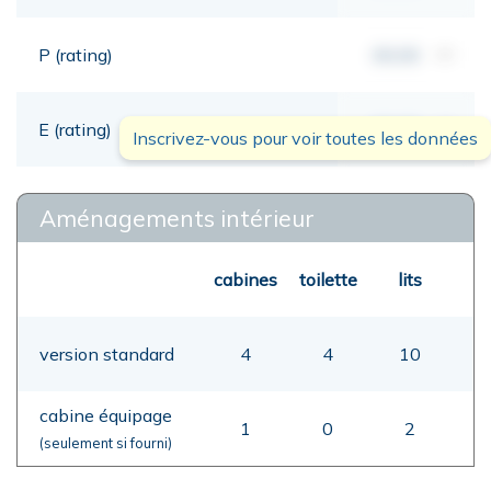
P (rating)
00,00
mt
E (rating)
00,00
mt
Inscrivez-vous pour voir toutes les données
Aménagements intérieur
cabines
toilette
lits
version standard
4
4
10
cabine équipage
1
0
2
(seulement si fourni)