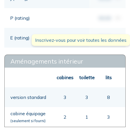
P (rating)
00,00
mt
E (rating)
00,00
mt
Inscrivez-vous pour voir toutes les données
Aménagements intérieur
cabines
toilette
lits
version standard
3
3
8
cabine équipage
2
1
3
(seulement si fourni)