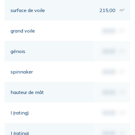
surface de voile
215,00
m²
grand voile
00,00
m²
génois
00,00
m²
spinnaker
00,00
m²
hauteur de mât
00,00
mt
I (rating)
00,00
mt
J (rating)
00,00
mt