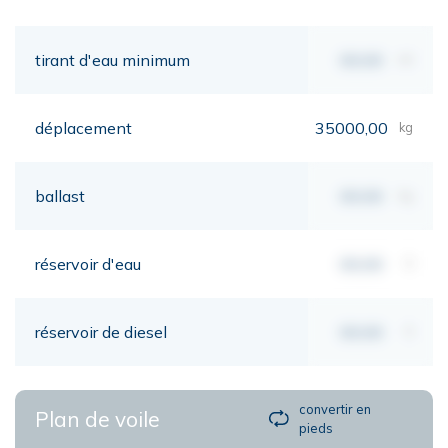
tirant d'eau minimum
00,00
mt
déplacement
35000,00
kg
ballast
00,00
kg
réservoir d'eau
00,00
lt
réservoir de diesel
00,00
lt
convertir en
Plan de voile
pieds