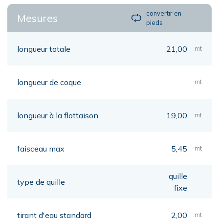
convertir en
Mesures
pieds
longueur totale
21,00
mt
longueur de coque
mt
longueur à la flottaison
19,00
mt
faisceau max
5,45
mt
quille
type de quille
fixe
tirant d'eau standard
2,00
mt