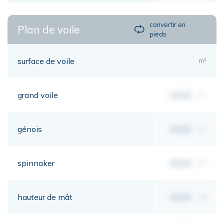
convertir en
Plan de voile
pieds
surface de voile
m²
grand voile
00,00
m²
génois
00,00
m²
spinnaker
00,00
m²
hauteur de mât
00,00
mt