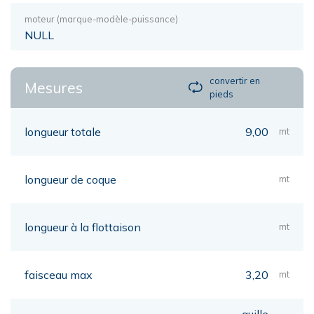
moteur (marque-modèle-puissance)
NULL
convertir en
Mesures
pieds
longueur totale
9,00
mt
longueur de coque
mt
longueur à la flottaison
mt
faisceau max
3,20
mt
quille