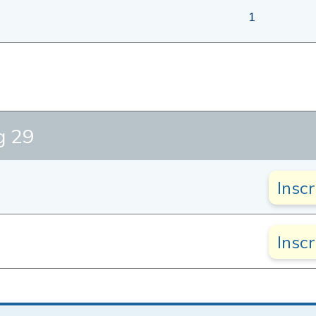
1
g 29
Insc
Insc