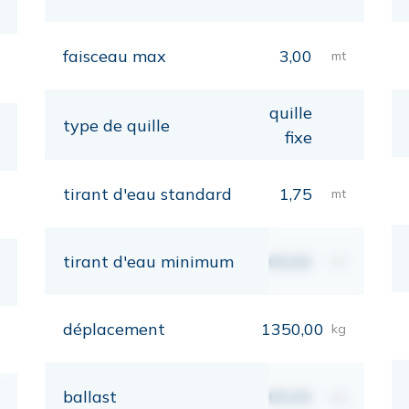
faisceau max
3,00
mt
quille
type de quille
fixe
tirant d'eau standard
1,75
mt
tirant d'eau minimum
00,00
mt
déplacement
1350,00
kg
ballast
00,00
kg