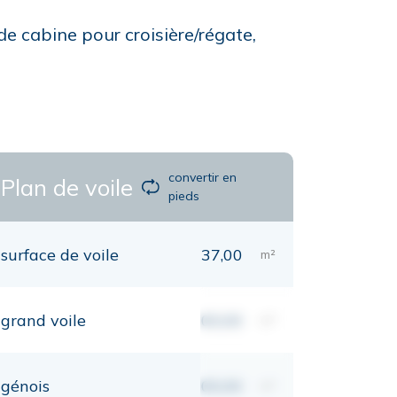
de cabine pour croisière/régate,
convertir en
Plan de voile
pieds
surface de voile
37,00
m²
grand voile
00,00
m²
génois
00,00
m²