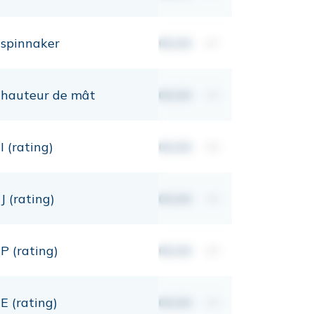
spinnaker
00,00
m²
hauteur de mât
00,00
mt
I (rating)
00,00
mt
J (rating)
00,00
mt
P (rating)
00,00
mt
E (rating)
00,00
mt