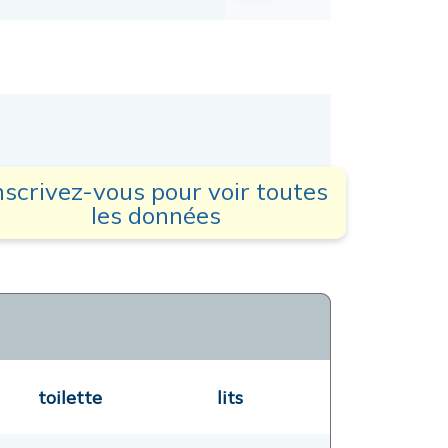
nscrivez-vous pour voir toutes
les données
toilette
lits