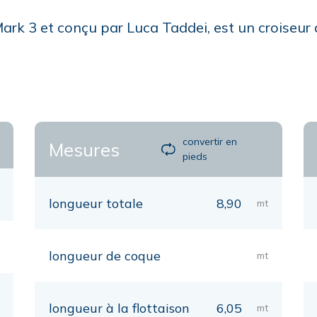
Mark 3 et conçu par Luca Taddei, est un croiseur 
convertir en
Mesures
pieds
longueur totale
8,90
mt
longueur de coque
mt
longueur à la flottaison
6,05
mt