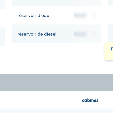
réservoir d'eau
00,00
lt
réservoir de diesel
00,00
lt
I
cabines