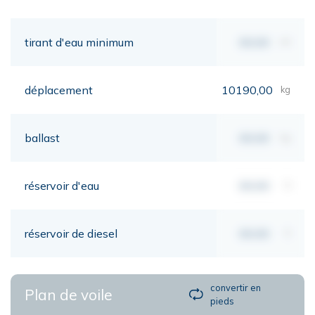
tirant d'eau minimum
00,00
mt
déplacement
10190,00
kg
ballast
00,00
kg
réservoir d'eau
00,00
lt
réservoir de diesel
00,00
lt
convertir en
Plan de voile
pieds