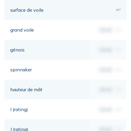
surface de voile
m²
grand voile
00,00
m²
génois
00,00
m²
spinnaker
00,00
m²
hauteur de mât
00,00
mt
I (rating)
00,00
mt
J (rating)
00,00
mt