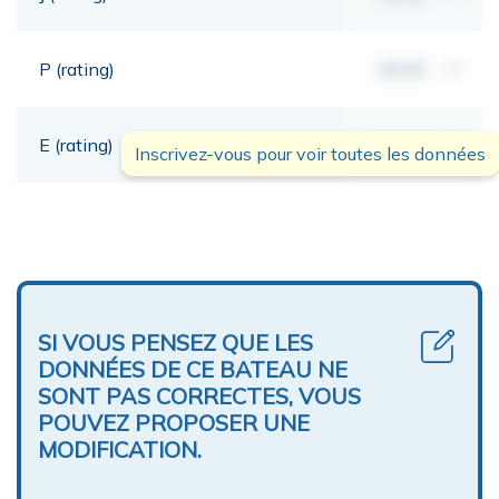
P (rating)
00,00
mt
E (rating)
00,00
mt
Inscrivez-vous pour voir toutes les données
SI VOUS PENSEZ QUE LES
DONNÉES DE CE BATEAU NE
SONT PAS CORRECTES, VOUS
POUVEZ PROPOSER UNE
MODIFICATION.