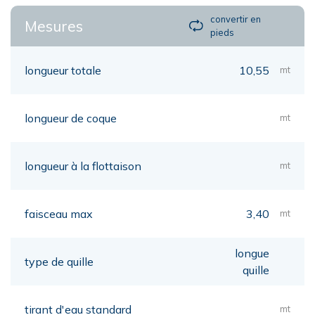
convertir en
Mesures
pieds
longueur totale
10,55
mt
longueur de coque
mt
longueur à la flottaison
mt
faisceau max
3,40
mt
longue
type de quille
quille
tirant d'eau standard
mt