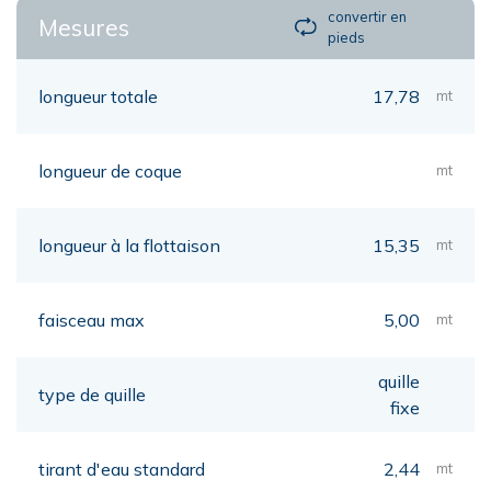
convertir en
Mesures
pieds
longueur totale
17,78
mt
longueur de coque
mt
longueur à la flottaison
15,35
mt
faisceau max
5,00
mt
quille
type de quille
fixe
tirant d'eau standard
2,44
mt