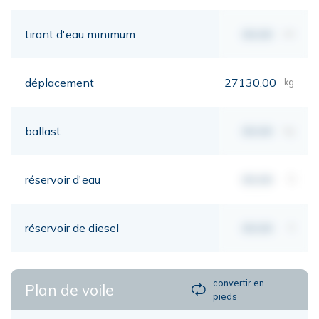
tirant d'eau minimum
00,00
mt
déplacement
27130,00
kg
ballast
00,00
kg
réservoir d'eau
00,00
lt
réservoir de diesel
00,00
lt
convertir en
Plan de voile
pieds