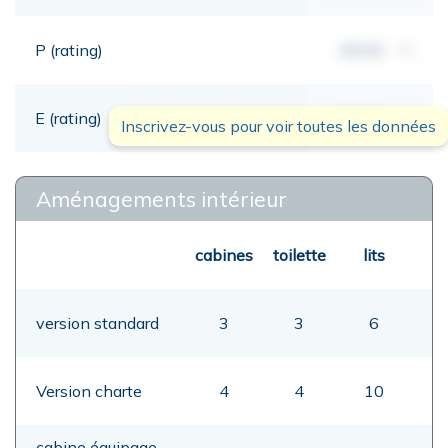
P (rating)
00,00
mt
E (rating)
00,00
mt
Inscrivez-vous pour voir toutes les données
Aménagements intérieur
cabines
toilette
lits
version standard
3
3
6
Version charte
4
4
10
cabine équipage