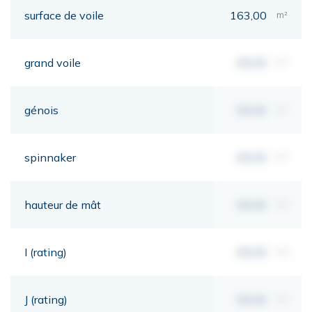
surface de voile
163,00
m²
grand voile
00,00
m²
génois
00,00
m²
spinnaker
00,00
m²
hauteur de mât
00,00
mt
I (rating)
00,00
mt
J (rating)
00,00
mt