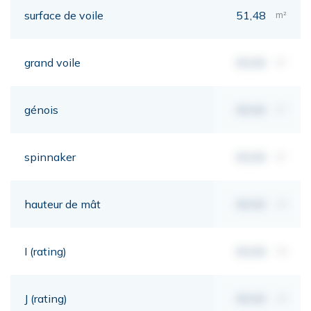
surface de voile
51,48
m²
grand voile
00,00
m²
génois
00,00
m²
spinnaker
00,00
m²
hauteur de mât
00,00
mt
I (rating)
00,00
mt
J (rating)
00,00
mt