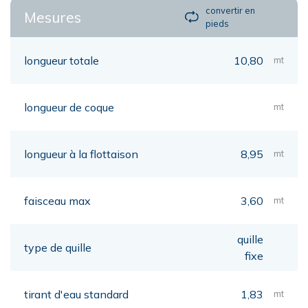
convertir en
Mesures
pieds
longueur totale
10,80
mt
longueur de coque
mt
longueur à la flottaison
8,95
mt
faisceau max
3,60
mt
quille
type de quille
fixe
tirant d'eau standard
1,83
mt