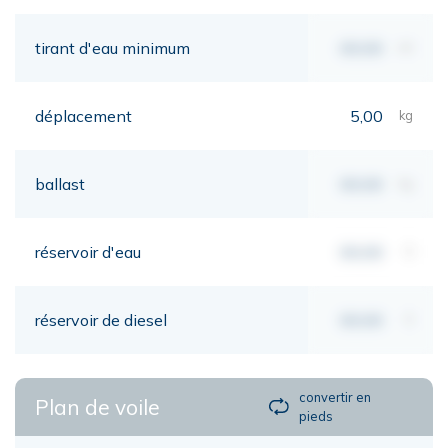
tirant d'eau minimum
00,00
mt
déplacement
5,00
kg
ballast
00,00
kg
réservoir d'eau
00,00
lt
réservoir de diesel
00,00
lt
convertir en
Plan de voile
pieds