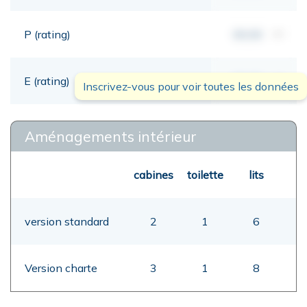
P (rating)
00,00
mt
E (rating)
00,00
mt
Inscrivez-vous pour voir toutes les données
Aménagements intérieur
cabines
toilette
lits
version standard
2
1
6
Version charte
3
1
8