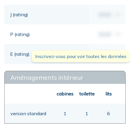
J (rating)
00,00
mt
P (rating)
00,00
mt
E (rating)
00,00
mt
Inscrivez-vous pour voir toutes les données
Aménagements intérieur
cabines
toilette
lits
version standard
1
1
6