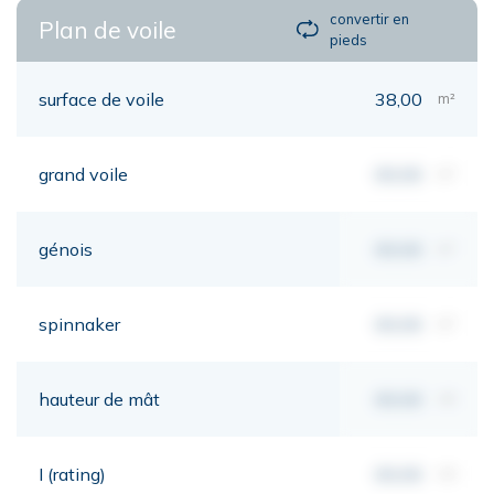
convertir en
Plan de voile
pieds
surface de voile
38,00
m²
grand voile
00,00
m²
génois
00,00
m²
spinnaker
00,00
m²
hauteur de mât
00,00
mt
I (rating)
00,00
mt