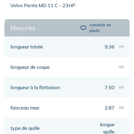
Volvo Penta MD 11 C - 23HP
convertir en
Mesures
pieds
longueur totale
9,36
mt
longueur de coque
mt
longueur à la flottaison
7,50
mt
faisceau max
2,87
mt
longue
type de quille
quille