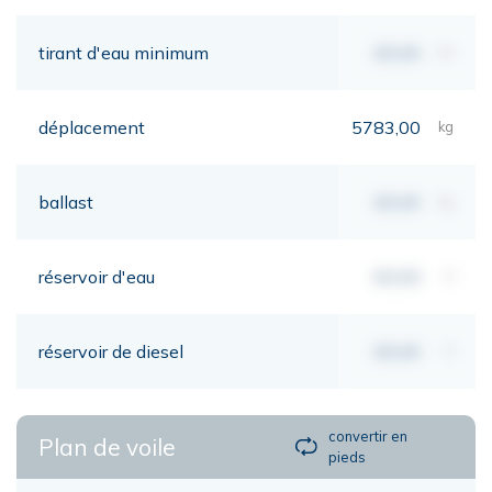
tirant d'eau minimum
00,00
mt
déplacement
5783,00
kg
ballast
00,00
kg
réservoir d'eau
00,00
lt
réservoir de diesel
00,00
lt
convertir en
Plan de voile
pieds