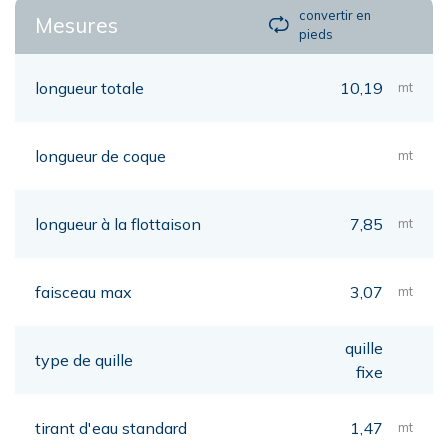
convertir en
Mesures
pieds
longueur totale
10,19
mt
longueur de coque
mt
longueur à la flottaison
7,85
mt
faisceau max
3,07
mt
quille
type de quille
fixe
tirant d'eau standard
1,47
mt