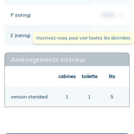
P (rating)
00,00
mt
E (rating)
00,00
mt
Inscrivez-vous pour voir toutes les données
Aménagements intérieur
cabines
toilette
lits
version standard
1
1
5