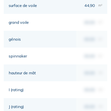
surface de voile
44,90
m²
grand voile
00,00
m²
génois
00,00
m²
spinnaker
00,00
m²
hauteur de mât
00,00
mt
I (rating)
00,00
mt
J (rating)
00,00
mt