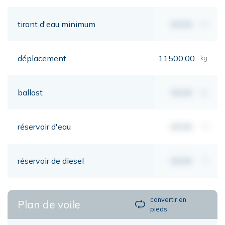
tirant d'eau minimum
00,00
mt
déplacement
11500,00
kg
ballast
00,00
kg
réservoir d'eau
00,00
lt
réservoir de diesel
00,00
lt
convertir en
Plan de voile
pieds