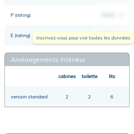
P (rating)
00,00
mt
E (rating)
00,00
mt
Inscrivez-vous pour voir toutes les données
Aménagements intérieur
cabines
toilette
lits
version standard
2
2
6