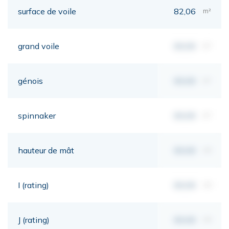
surface de voile
82,06
m²
grand voile
00,00
m²
génois
00,00
m²
spinnaker
00,00
m²
hauteur de mât
00,00
mt
I (rating)
00,00
mt
J (rating)
00,00
mt