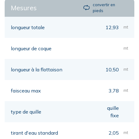
convertir en
Mesures
pieds
longueur totale
12,93
mt
longueur de coque
mt
longueur à la flottaison
10,50
mt
faisceau max
3,78
mt
quille
type de quille
fixe
tirant d'eau standard
2,05
mt