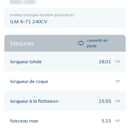
0000-0000
moteur (marque-modèle-puissance)
G.M. 6-71 240CV
convertir en
Mesures
pieds
longueur totale
18,01
mt
longueur de coque
mt
longueur à la flottaison
15,55
mt
faisceau max
5,15
mt