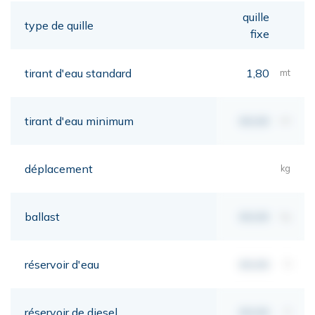
quille
type de quille
fixe
tirant d'eau standard
1,80
mt
tirant d'eau minimum
00,00
mt
déplacement
kg
ballast
00,00
kg
réservoir d'eau
00,00
lt
réservoir de diesel
00,00
lt