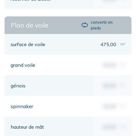
convertir en
Plan de voile
pieds
surface de voile
475,00
m²
grand voile
00,00
m²
génois
00,00
m²
spinnaker
00,00
m²
hauteur de mât
00,00
mt