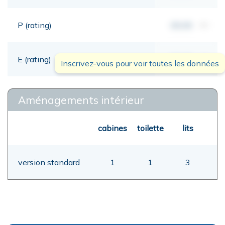
P (rating)
00,00
mt
E (rating)
00,00
mt
Inscrivez-vous pour voir toutes les données
Aménagements intérieur
cabines
toilette
lits
version standard
1
1
3