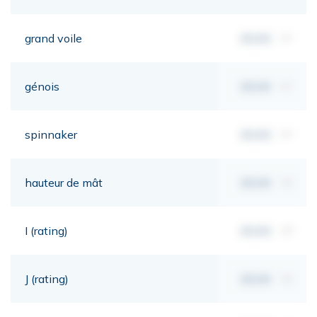
grand voile
00,00
m²
génois
00,00
m²
spinnaker
00,00
m²
hauteur de mât
00,00
mt
I (rating)
00,00
mt
J (rating)
00,00
mt