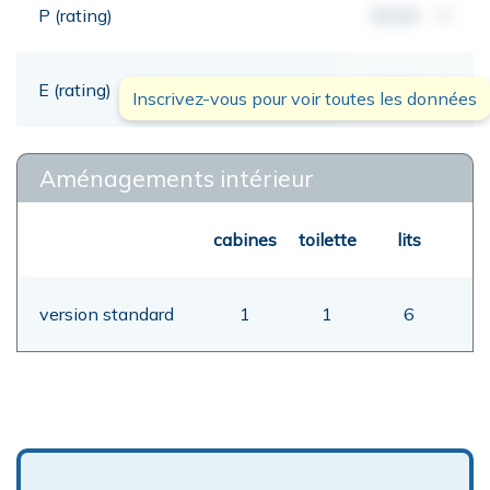
P (rating)
00,00
mt
E (rating)
00,00
mt
Inscrivez-vous pour voir toutes les données
Aménagements intérieur
cabines
toilette
lits
version standard
1
1
6