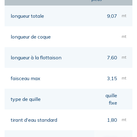
longueur totale
9,07
mt
longueur de coque
mt
longueur à la flottaison
7,60
mt
faisceau max
3,15
mt
quille
type de quille
fixe
tirant d'eau standard
1,80
mt