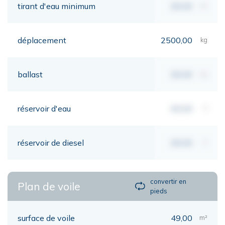
tirant d'eau minimum
00,00
mt
déplacement
2500,00
kg
ballast
00,00
kg
réservoir d'eau
00,00
lt
réservoir de diesel
00,00
lt
convertir en
Plan de voile
pieds
surface de voile
49,00
m²