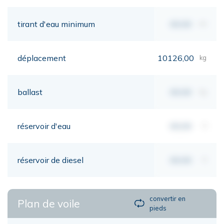
tirant d'eau minimum
00,00
mt
déplacement
10126,00
kg
ballast
00,00
kg
réservoir d'eau
00,00
lt
réservoir de diesel
00,00
lt
convertir en
Plan de voile
pieds