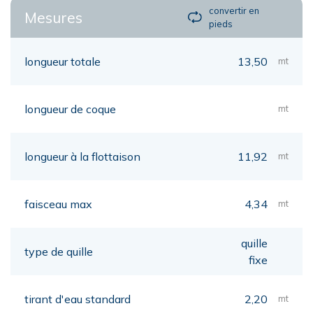
convertir en
Mesures
pieds
longueur totale
13,50
mt
longueur de coque
mt
longueur à la flottaison
11,92
mt
faisceau max
4,34
mt
quille
type de quille
fixe
tirant d'eau standard
2,20
mt