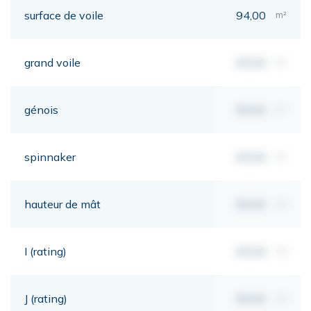
surface de voile
94,00
m²
grand voile
00,00
m²
génois
00,00
m²
spinnaker
00,00
m²
hauteur de mât
00,00
mt
I (rating)
00,00
mt
J (rating)
00,00
mt