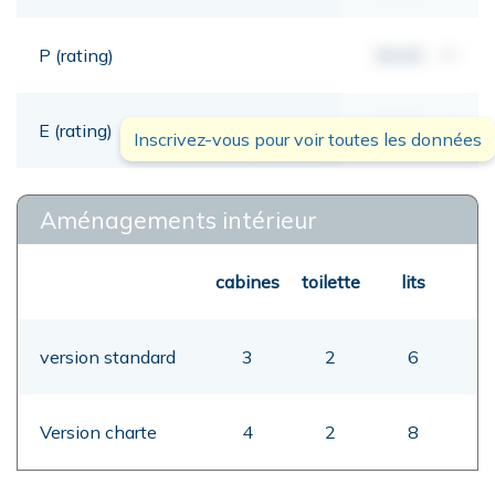
P (rating)
00,00
mt
E (rating)
00,00
mt
Inscrivez-vous pour voir toutes les données
Aménagements intérieur
cabines
toilette
lits
version standard
3
2
6
Version charte
4
2
8