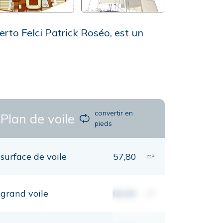
rto Felci Patrick Roséo, est un
convertir en
Plan de voile
pieds
surface de voile
57,80
m²
grand voile
00,00
m²