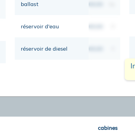
ballast
00,00
kg
réservoir d'eau
00,00
lt
réservoir de diesel
00,00
lt
I
cabines