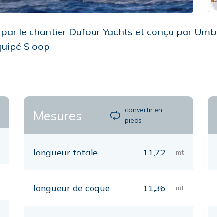
par le chantier Dufour Yachts et conçu par Umbe
équipé Sloop
convertir en
Mesures
pieds
longueur totale
11,72
mt
longueur de coque
11,36
mt