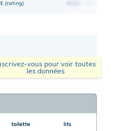
E (rating)
00,00
mt
nscrivez-vous pour voir toutes
les données
toilette
lits