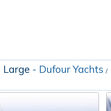
d Large
- Dufour Yachts
/