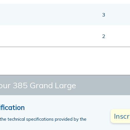
3
2
r 385 Grand Large
fication
Insc
 the technical specifications provided by the