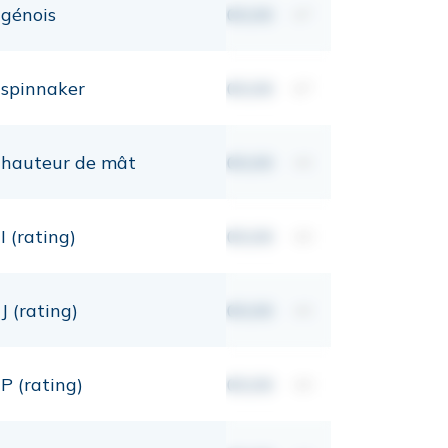
génois
00,00
m²
spinnaker
00,00
m²
hauteur de mât
00,00
mt
I (rating)
00,00
mt
J (rating)
00,00
mt
P (rating)
00,00
mt