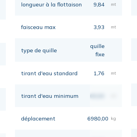
longueur à la flottaison
9,84
mt
faisceau max
3,93
mt
quille
type de quille
fixe
tirant d'eau standard
1,76
mt
tirant d'eau minimum
00,00
mt
déplacement
6980,00
kg