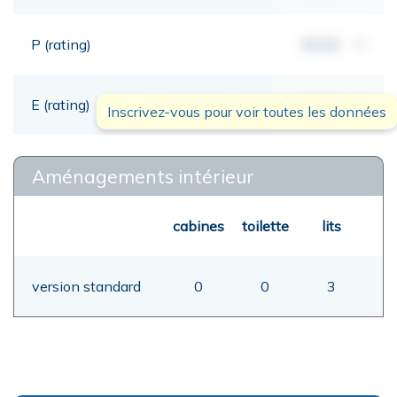
P (rating)
00,00
mt
E (rating)
00,00
mt
Inscrivez-vous pour voir toutes les données
Aménagements intérieur
cabines
toilette
lits
version standard
0
0
3