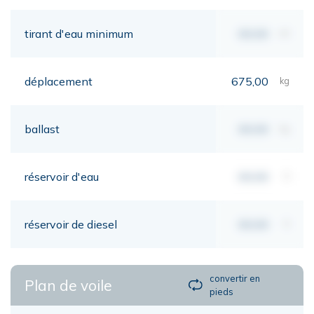
tirant d'eau minimum
00,00
mt
déplacement
675,00
kg
ballast
00,00
kg
réservoir d'eau
00,00
lt
réservoir de diesel
00,00
lt
convertir en
Plan de voile
pieds