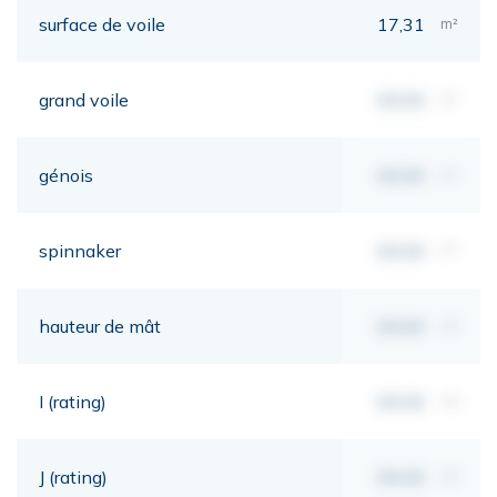
surface de voile
17,31
m²
grand voile
00,00
m²
génois
00,00
m²
spinnaker
00,00
m²
hauteur de mât
00,00
mt
I (rating)
00,00
mt
J (rating)
00,00
mt