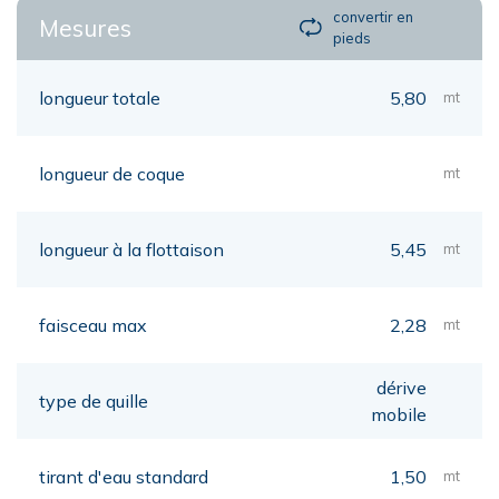
convertir en
Mesures
pieds
longueur totale
5,80
mt
longueur de coque
mt
longueur à la flottaison
5,45
mt
faisceau max
2,28
mt
dérive
type de quille
mobile
tirant d'eau standard
1,50
mt