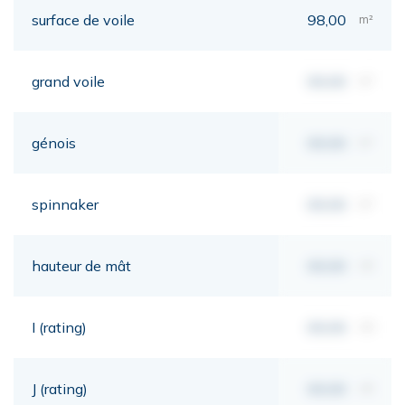
surface de voile
98,00
m²
grand voile
00,00
m²
génois
00,00
m²
spinnaker
00,00
m²
hauteur de mât
00,00
mt
I (rating)
00,00
mt
J (rating)
00,00
mt