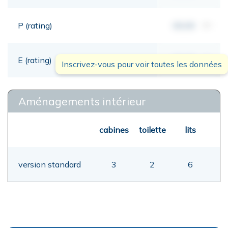
P (rating)
00,00
mt
E (rating)
00,00
mt
Inscrivez-vous pour voir toutes les données
Aménagements intérieur
cabines
toilette
lits
version standard
3
2
6