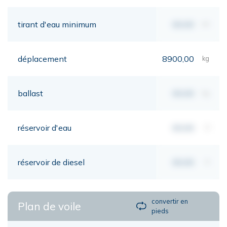
tirant d'eau minimum
00,00
mt
déplacement
8900,00
kg
ballast
00,00
kg
réservoir d'eau
00,00
lt
réservoir de diesel
00,00
lt
convertir en
Plan de voile
pieds