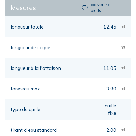
convertir en
Mesures
pieds
longueur totale
12,45
mt
longueur de coque
mt
longueur à la flottaison
11,05
mt
faisceau max
3,90
mt
quille
type de quille
fixe
tirant d'eau standard
2,00
mt