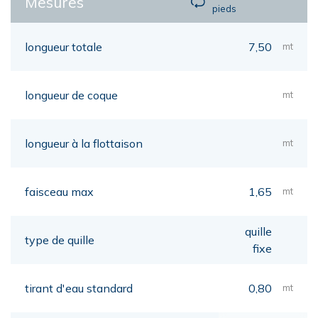
Mesures
pieds
longueur totale
7,50
mt
longueur de coque
mt
longueur à la flottaison
mt
faisceau max
1,65
mt
quille
type de quille
fixe
tirant d'eau standard
0,80
mt