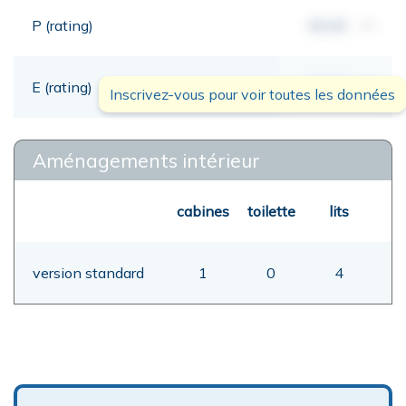
P (rating)
00,00
mt
E (rating)
00,00
mt
Inscrivez-vous pour voir toutes les données
Aménagements intérieur
cabines
toilette
lits
version standard
1
0
4