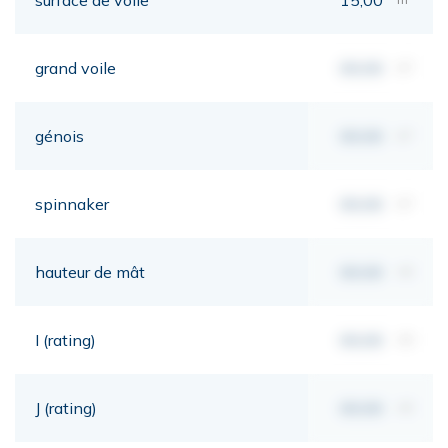
grand voile
00,00
m²
génois
00,00
m²
spinnaker
00,00
m²
hauteur de mât
00,00
mt
I (rating)
00,00
mt
J (rating)
00,00
mt