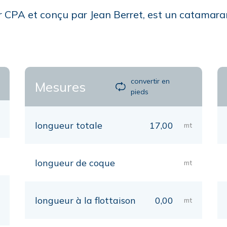
r CPA et conçu par Jean Berret, est un catamara
convertir en
Mesures
pieds
longueur totale
17,00
mt
longueur de coque
mt
longueur à la flottaison
0,00
mt