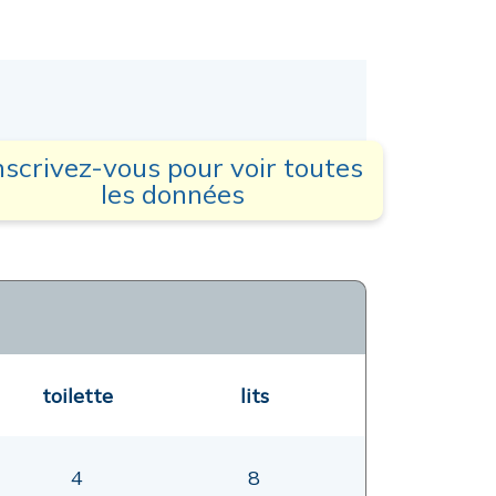
nscrivez-vous pour voir toutes
les données
toilette
lits
4
8