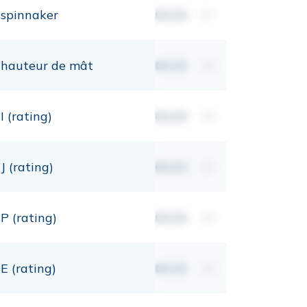
spinnaker
00,00
m²
hauteur de mât
00,00
mt
I (rating)
00,00
mt
J (rating)
00,00
mt
P (rating)
00,00
mt
E (rating)
00,00
mt