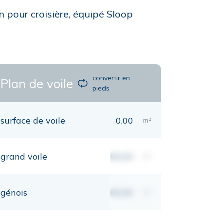
n pour croisière, équipé Sloop
convertir en
Plan de voile
pieds
surface de voile
0,00
m²
grand voile
00,00
m²
génois
00,00
m²