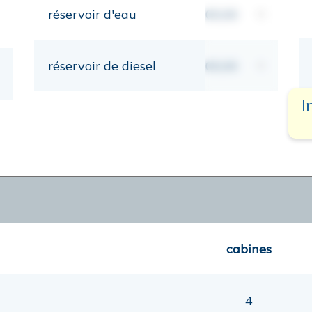
réservoir d'eau
00,00
lt
réservoir de diesel
00,00
lt
I
cabines
4