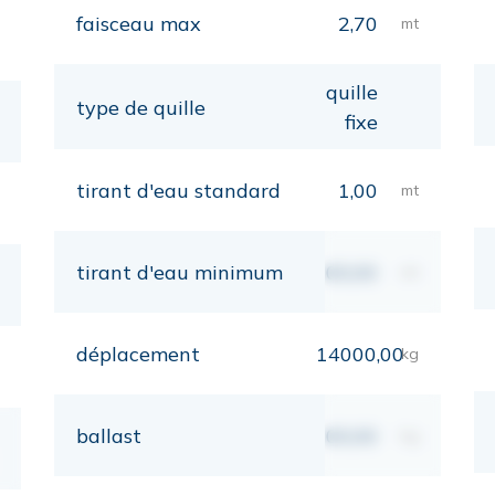
faisceau max
2,70
mt
quille
type de quille
fixe
tirant d'eau standard
1,00
mt
tirant d'eau minimum
00,00
mt
déplacement
14000,00
kg
ballast
00,00
kg