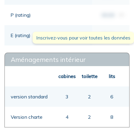
P (rating)
00,00
mt
E (rating)
00,00
mt
Inscrivez-vous pour voir toutes les données
Aménagements intérieur
cabines
toilette
lits
version standard
3
2
6
Version charte
4
2
8