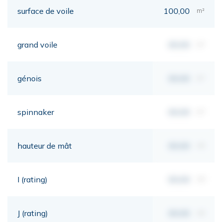
surface de voile
100,00
m²
grand voile
00,00
m²
génois
00,00
m²
spinnaker
00,00
m²
hauteur de mât
00,00
mt
I (rating)
00,00
mt
J (rating)
00,00
mt