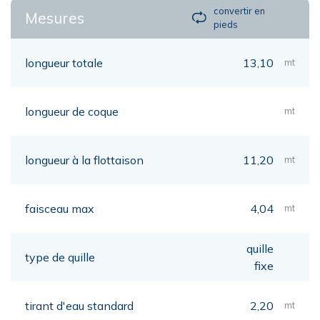
convertir en
Mesures
pieds
longueur totale
13,10
mt
longueur de coque
mt
longueur à la flottaison
11,20
mt
faisceau max
4,04
mt
quille
type de quille
fixe
tirant d'eau standard
2,20
mt