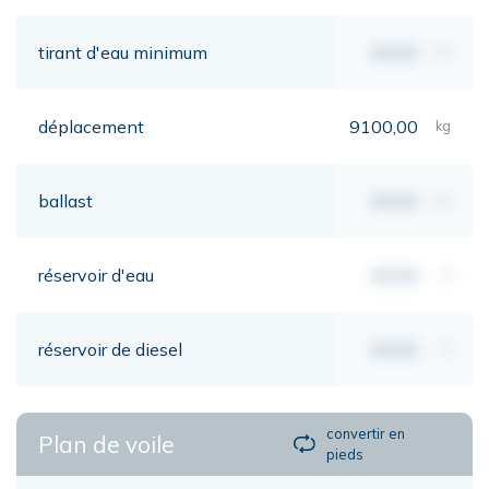
tirant d'eau minimum
00,00
mt
déplacement
9100,00
kg
ballast
00,00
kg
réservoir d'eau
00,00
lt
réservoir de diesel
00,00
lt
convertir en
Plan de voile
pieds