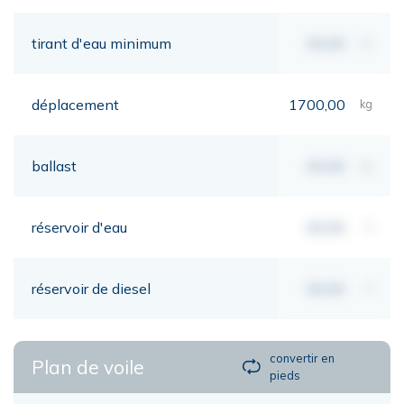
tirant d'eau minimum
00,00
mt
déplacement
1700,00
kg
ballast
00,00
kg
réservoir d'eau
00,00
lt
réservoir de diesel
00,00
lt
convertir en
Plan de voile
pieds