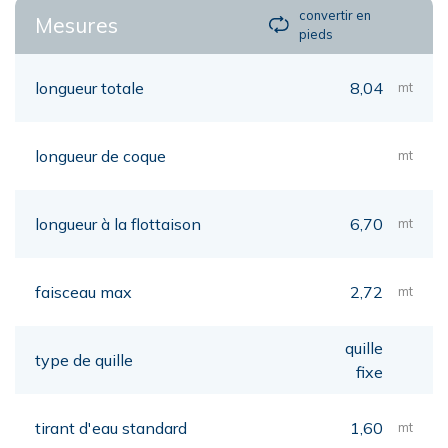
convertir en
Mesures
pieds
longueur totale
8,04
mt
longueur de coque
mt
longueur à la flottaison
6,70
mt
faisceau max
2,72
mt
quille
type de quille
fixe
tirant d'eau standard
1,60
mt