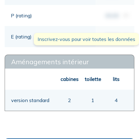
P (rating)
00,00
mt
E (rating)
00,00
mt
Inscrivez-vous pour voir toutes les données
Aménagements intérieur
cabines
toilette
lits
version standard
2
1
4