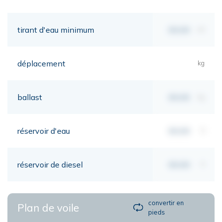
tirant d'eau minimum
00,00
mt
déplacement
kg
ballast
00,00
kg
réservoir d'eau
00,00
lt
réservoir de diesel
00,00
lt
convertir en
Plan de voile
pieds