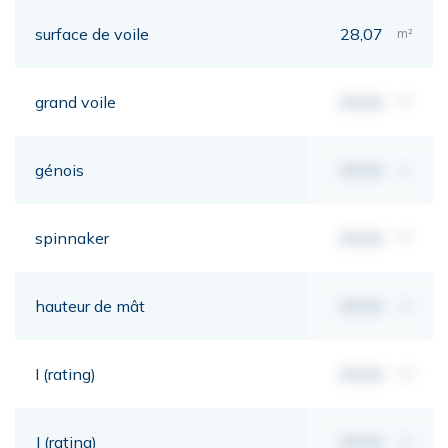
surface de voile
28,07
m²
grand voile
00,00
m²
génois
00,00
m²
spinnaker
00,00
m²
hauteur de mât
00,00
mt
I (rating)
00,00
mt
J (rating)
00,00
mt