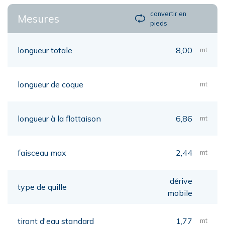
convertir en
Mesures
pieds
longueur totale
8,00
mt
longueur de coque
mt
longueur à la flottaison
6,86
mt
faisceau max
2,44
mt
dérive
type de quille
mobile
tirant d'eau standard
1,77
mt