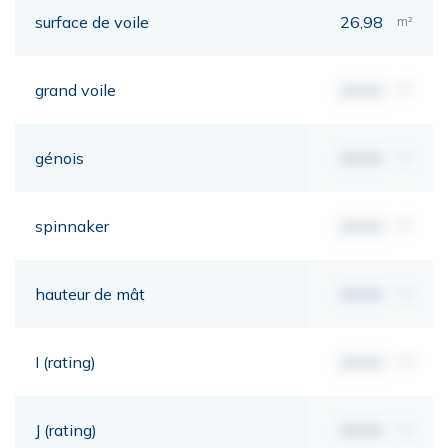
surface de voile
26,98
m²
grand voile
00,00
m²
génois
00,00
m²
spinnaker
00,00
m²
hauteur de mât
00,00
mt
I (rating)
00,00
mt
J (rating)
00,00
mt