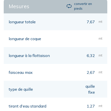
convertir en
Mesures
pieds
longueur totale
7,67
mt
longueur de coque
mt
longueur à la flottaison
6,32
mt
faisceau max
2,67
mt
quille
type de quille
fixe
tirant d'eau standard
1,27
mt