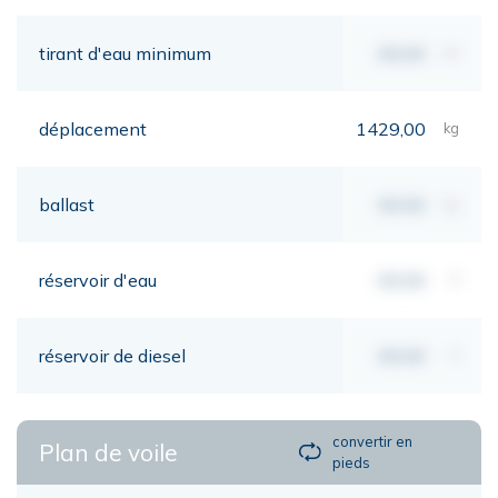
tirant d'eau minimum
00,00
mt
déplacement
1429,00
kg
ballast
00,00
kg
réservoir d'eau
00,00
lt
réservoir de diesel
00,00
lt
convertir en
Plan de voile
pieds