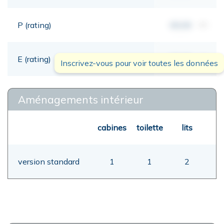
P (rating)
00,00
mt
E (rating)
00,00
mt
Inscrivez-vous pour voir toutes les données
Aménagements intérieur
cabines
toilette
lits
version standard
1
1
2