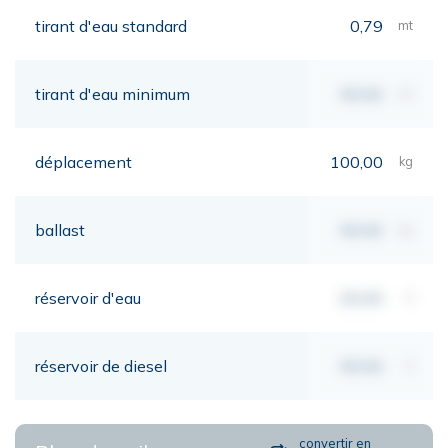
tirant d'eau standard
0,79
mt
tirant d'eau minimum
00,00
mt
déplacement
100,00
kg
ballast
00,00
kg
réservoir d'eau
00,00
lt
réservoir de diesel
00,00
lt
convertir en