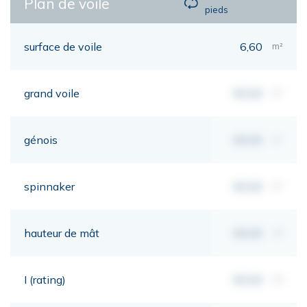
Plan de voile
pieds
surface de voile
6,60
m²
grand voile
00,00
m²
génois
00,00
m²
spinnaker
00,00
m²
hauteur de mât
00,00
mt
I (rating)
00,00
mt