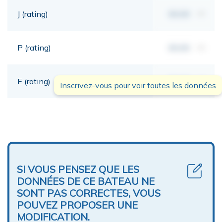
J (rating)
00,00
mt
P (rating)
00,00
mt
E (rating)
00,00
mt
Inscrivez-vous pour voir toutes les données
SI VOUS PENSEZ QUE LES
DONNÉES DE CE BATEAU NE
SONT PAS CORRECTES, VOUS
POUVEZ PROPOSER UNE
MODIFICATION.