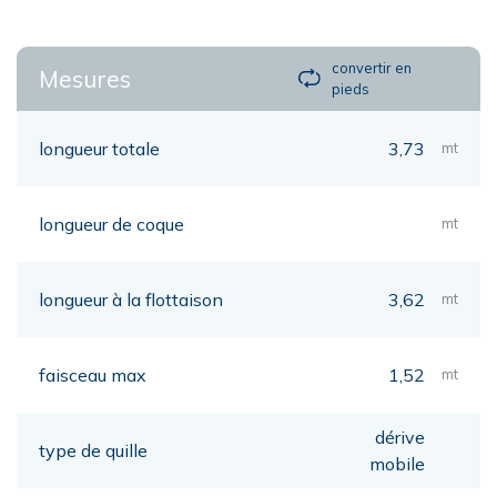
convertir en
Mesures
pieds
longueur totale
3,73
mt
longueur de coque
mt
longueur à la flottaison
3,62
mt
faisceau max
1,52
mt
dérive
type de quille
mobile