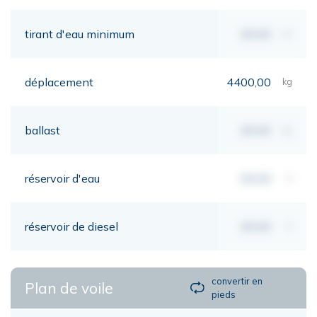
tirant d'eau minimum
00,00
mt
déplacement
4400,00
kg
ballast
00,00
kg
réservoir d'eau
00,00
lt
réservoir de diesel
00,00
lt
convertir en
Plan de voile
pieds