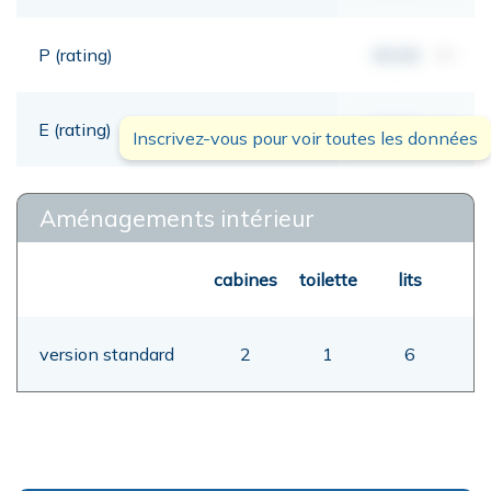
P (rating)
00,00
mt
E (rating)
00,00
mt
Inscrivez-vous pour voir toutes les données
Aménagements intérieur
cabines
toilette
lits
version standard
2
1
6