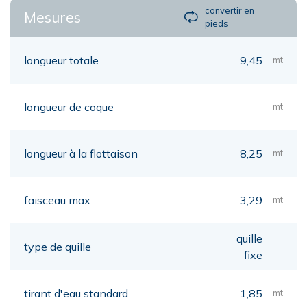
convertir en
Mesures
pieds
longueur totale
9,45
mt
longueur de coque
mt
longueur à la flottaison
8,25
mt
faisceau max
3,29
mt
quille
type de quille
fixe
tirant d'eau standard
1,85
mt