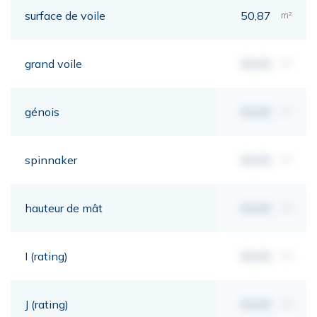
surface de voile
50,87
m²
grand voile
00,00
m²
génois
00,00
m²
spinnaker
00,00
m²
hauteur de mât
00,00
mt
I (rating)
00,00
mt
J (rating)
00,00
mt