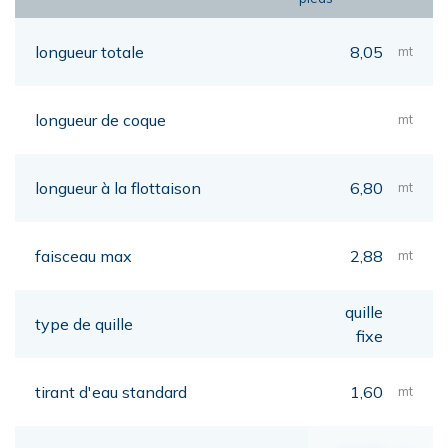
longueur totale
8,05
mt
longueur de coque
mt
longueur à la flottaison
6,80
mt
faisceau max
2,88
mt
quille
type de quille
fixe
tirant d'eau standard
1,60
mt