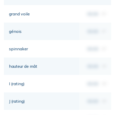
grand voile
00,00
m²
génois
00,00
m²
spinnaker
00,00
m²
hauteur de mât
00,00
mt
I (rating)
00,00
mt
J (rating)
00,00
mt