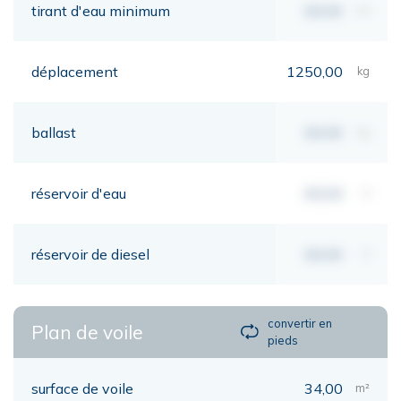
tirant d'eau minimum
00,00
mt
déplacement
1250,00
kg
ballast
00,00
kg
réservoir d'eau
00,00
lt
réservoir de diesel
00,00
lt
convertir en
Plan de voile
pieds
surface de voile
34,00
m²