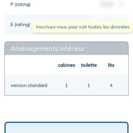
P (rating)
00,00
mt
E (rating)
00,00
mt
Inscrivez-vous pour voir toutes les données
Aménagements intérieur
cabines
toilette
lits
version standard
1
1
4