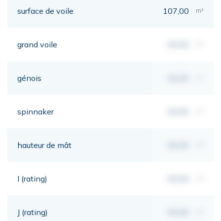
surface de voile
107,00
m²
grand voile
00,00
m²
génois
00,00
m²
spinnaker
00,00
m²
hauteur de mât
00,00
mt
I (rating)
00,00
mt
J (rating)
00,00
mt