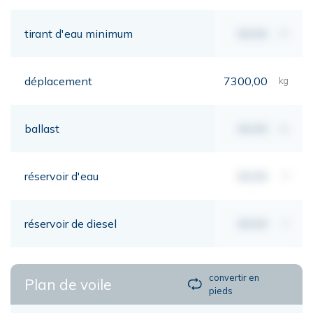
tirant d'eau minimum
00,00
mt
déplacement
7300,00
kg
ballast
00,00
kg
réservoir d'eau
00,00
lt
réservoir de diesel
00,00
lt
convertir en
Plan de voile
pieds