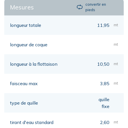
convertir en
Mesures
pieds
longueur totale
11,95
mt
longueur de coque
mt
longueur à la flottaison
10,50
mt
faisceau max
3,85
mt
quille
type de quille
fixe
tirant d'eau standard
2,60
mt