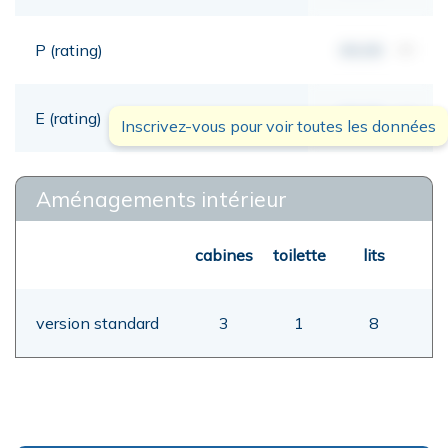
P (rating)
00,00
mt
E (rating)
00,00
mt
Inscrivez-vous pour voir toutes les données
Aménagements intérieur
cabines
toilette
lits
version standard
3
1
8