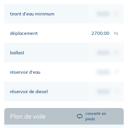
tirant d'eau minimum
00,00
mt
déplacement
2700,00
kg
ballast
00,00
kg
réservoir d'eau
00,00
lt
réservoir de diesel
00,00
lt
convertir en
Plan de voile
pieds