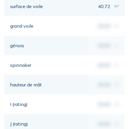
surface de voile
40,72
m²
grand voile
00,00
m²
génois
00,00
m²
spinnaker
00,00
m²
hauteur de mât
00,00
mt
I (rating)
00,00
mt
J (rating)
00,00
mt