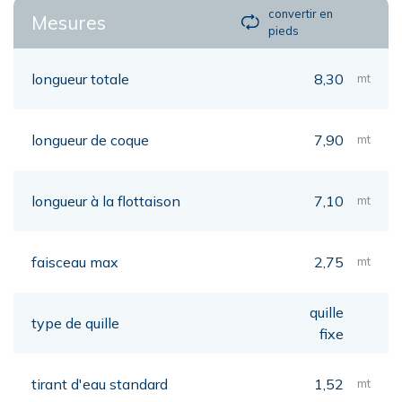
convertir en
Mesures
pieds
longueur totale
8,30
mt
longueur de coque
7,90
mt
longueur à la flottaison
7,10
mt
faisceau max
2,75
mt
quille
type de quille
fixe
tirant d'eau standard
1,52
mt