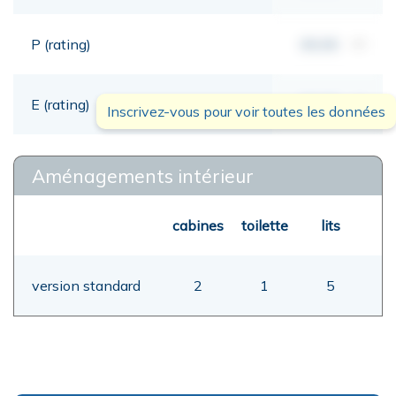
P (rating)
00,00
mt
E (rating)
00,00
mt
Inscrivez-vous pour voir toutes les données
Aménagements intérieur
cabines
toilette
lits
version standard
2
1
5