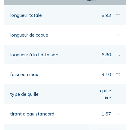
longueur totale
8,93
mt
longueur de coque
mt
longueur à la flottaison
6,80
mt
faisceau max
3,10
mt
quille
type de quille
fixe
tirant d'eau standard
1,67
mt