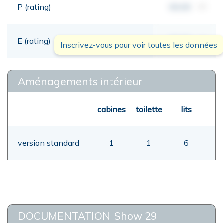
P (rating)
00,00
mt
E (rating)
00,00
mt
Inscrivez-vous pour voir toutes les données
Aménagements intérieur
cabines
toilette
lits
version standard
1
1
6
DOCUMENTATION: Show 29