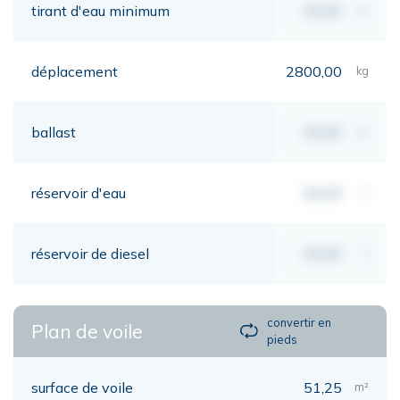
tirant d'eau minimum
00,00
mt
déplacement
2800,00
kg
ballast
00,00
kg
réservoir d'eau
00,00
lt
réservoir de diesel
00,00
lt
convertir en
Plan de voile
pieds
surface de voile
51,25
m²