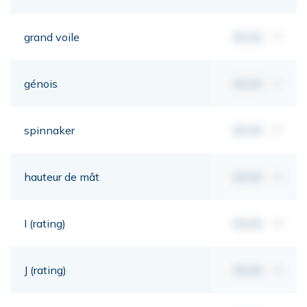
grand voile
00,00
m²
génois
00,00
m²
spinnaker
00,00
m²
hauteur de mât
00,00
mt
I (rating)
00,00
mt
J (rating)
00,00
mt