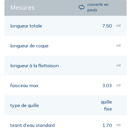
convertir en
Mesures
pieds
longueur totale
7,50
mt
longueur de coque
mt
longueur à la flottaison
mt
faisceau max
3,03
mt
quille
type de quille
fixe
tirant d'eau standard
1,70
mt