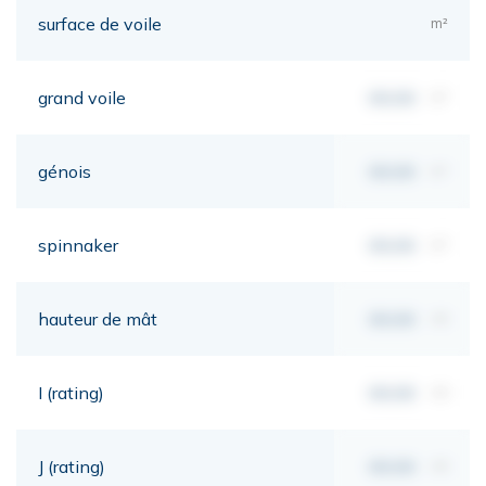
surface de voile
m²
grand voile
00,00
m²
génois
00,00
m²
spinnaker
00,00
m²
hauteur de mât
00,00
mt
I (rating)
00,00
mt
J (rating)
00,00
mt