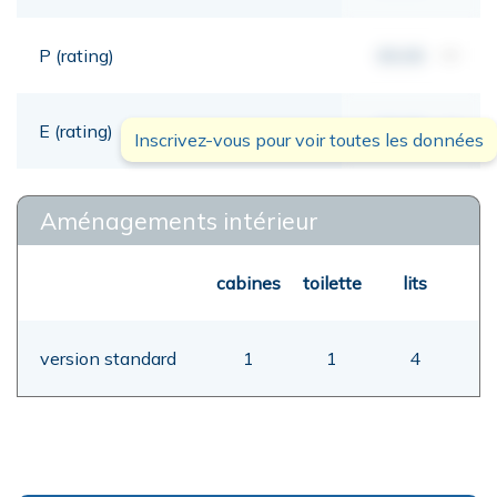
P (rating)
00,00
mt
E (rating)
00,00
mt
Inscrivez-vous pour voir toutes les données
Aménagements intérieur
cabines
toilette
lits
version standard
1
1
4