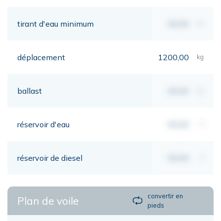
tirant d'eau minimum
00,00
mt
déplacement
1200,00
kg
ballast
00,00
kg
réservoir d'eau
00,00
lt
réservoir de diesel
00,00
lt
convertir en
Plan de voile
pieds